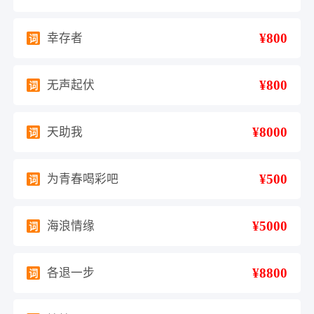
¥800
幸存者
词
¥800
无声起伏
词
¥8000
天助我
词
¥500
为青春喝彩吧
词
¥5000
海浪情缘
词
¥8800
各退一步
词