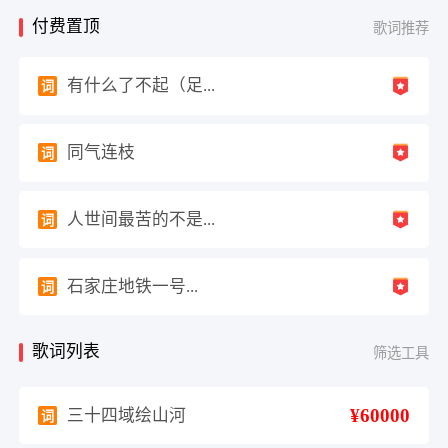
付费置顶
歌词推荐
有什么了不起（足...
词
同气连枝
词
人世间最苦的不是...
词
石家庄地铁一号...
词
歌词列表
筛选工具
¥60000
三十四域绘山河
词