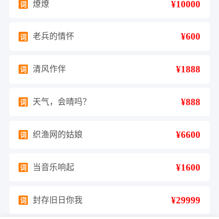
¥10000
燎燎
词
¥600
老兵的情怀
词
¥1888
清风作伴
词
¥888
天气，会晴吗？
词
¥6600
织渔网的姑娘
词
¥1600
当音乐响起
词
¥29999
封存旧日你我
词