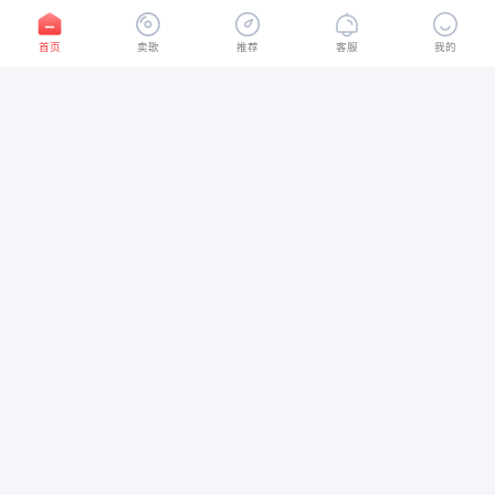
¥29999
画你
词
首页
卖歌
推荐
客服
我的
¥1888
寒江故人
词
¥10000
家
词
¥1888
恶语
词
¥3888
戍边歌
词
¥1888
迷宫中的维纳斯
词
¥66666
忆
词