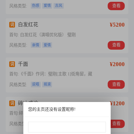
查看
风格类型:
伤感
爱情
古风
¥5200
白发红花
词
首句: 白发红花（演唱优化版） 璧刚
查看
风格类型:
亲情
爱情
¥2000
千面
词
首句:《千面》作词：璧刚[主歌 1]街角窗，藏
查看
风格类型:
说唱
摇滚
¥1200
碎冰成途
词
您的主页还没有设置昵称!
首句:碎冰成途作词:璧刚 主歌1风撕开江面
查看
风格类型:
伤感
励志
爱情
民族