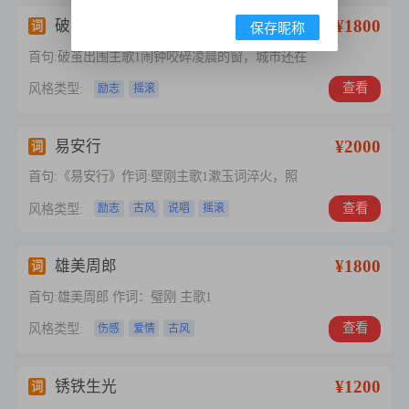
¥1800
破茧出围（在自己的灰里种...
词
保存昵称
首句:破茧出围主歌1闹钟咬碎凌晨的窗，城市还在
查看
风格类型:
励志
摇滚
¥2000
易安行
词
首句:《易安行》作词:壁刚主歌1漱玉词淬火，照
查看
风格类型:
励志
古风
说唱
摇滚
¥1800
雄美周郎
词
首句:雄美周郎 作词：璧刚 主歌1
查看
风格类型:
伤感
爱情
古风
¥1200
锈铁生光
词