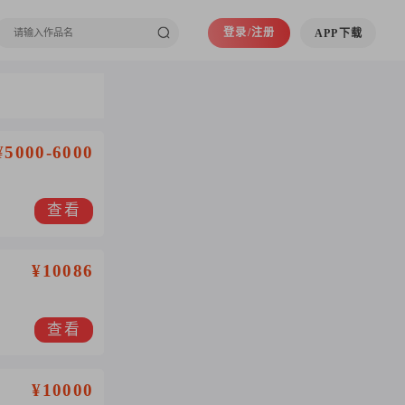
登录/注册
APP下载
¥5000-6000
查看
¥10086
查看
¥10000