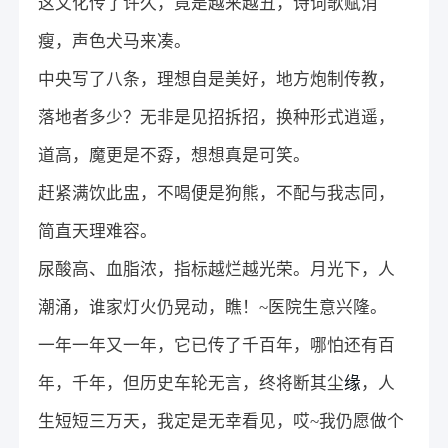
这文化传了许久，竟是越来越丑，诗词歌赋消
瘦，声色犬马来凑。
中央写了八条，理想自是美好，地方炮制传教，
落地者多少？无非是见招拆招，换种形式逍遥，
道高，魔更是不孬，想想真是可笑。
赶紧满饮此盅，不喝便是狗熊，不配与我志同，
简直天理难容。
尿酸高、血脂浓，指标越烂越光荣。月光下，人
潮涌，谁家灯火仍晃动，瞧！~医院生意兴隆。
一年一年又一年，它已传了千百年，哪怕还有百
年，千年，但历史车轮无言，终将断其尘
缘
，人
生短短三万天，我定是无幸看见，哎~我仍愿做个