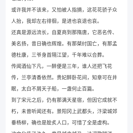
或许我并不该来，又怕被人指摘，这花花骄子众
人抬，我却左右徘徊，是进也哀退也哀。
还真是源远流长，自夏商到那隋唐，它恶名传、
美名扬，昔日确也辉煌。有那桀纣国亡，有那孟
德杜康，三爷身首隔江望，千年难以合葬。
传闻酒仙下凡，一醉便是三年，谁人还把飞花
传，兰亭清香依然。贵妃醉卧花间，知章可在井
眠，太白不屑天子船，一盏何止百篇。
到了宋元之后，仍有那满天星宿，但因它成就不
朽，未曾听闻还有。景阳冈上武都头，汴梁城郊
垂杨柳，确也是脍炙人口，可惜了全是虚构。