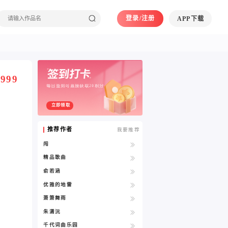
登录/注册
APP下载
999
每日签到可直接获取20积分
立即领取
推荐作者
我要推荐
闯
精品歌曲
俞若涵
优雅的地雷
萧箫舞雨
朱潇沅
千代词曲乐园