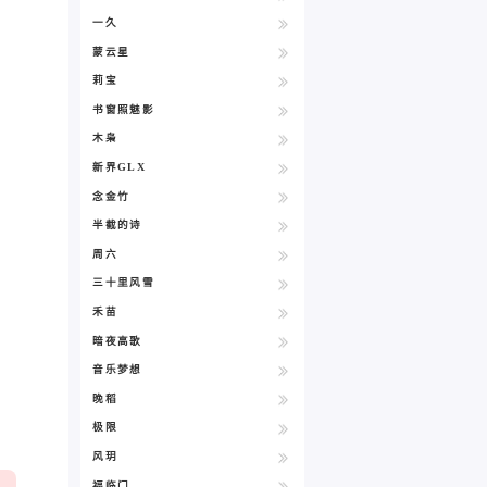
一久
蒙云星
莉宝
书窗照魅影
木枭
新界GLX
念金竹
半截的诗
周六
三十里风雪
禾苗
暗夜高歌
音乐梦想
晚稻
极限
风玥
福临门