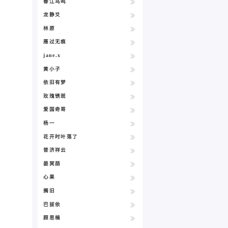
春江鸟鸣
龙静爻
林原
雁过无痕
jane.x
黄小子
依旧有梦
玫瑰锈斑
爱国奇哥
杨一
花开时叶落了
普济祥云
晏冥荫
心果
搁旧
巴拔依
顾思楠