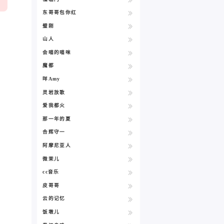
东哥哥包你红
璧刚
山人
会喵的喵咪
魔都
咩Amy
灵岩放歌
爱我都火
那一年的夏
合辉守一
阿摩尼亚人
微茉儿
cc音乐
皮哥哥
云的记忆
饭墩儿