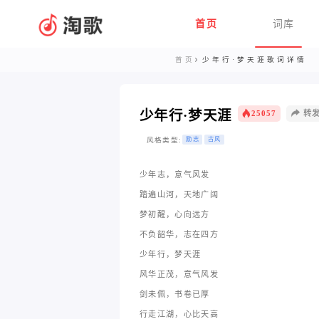
首页
词库
首页
少年行·梦天涯歌词详情
少年行·梦天涯
25057
转
风格类型:
励志
古风
少年志，意气风发
踏遍山河，天地广阔
梦初醒，心向远方
不负韶华，志在四方
少年行，梦天涯
风华正茂，意气风发
剑未佩，书卷已厚
行走江湖，心比天高