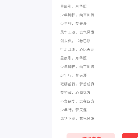
星辰引，月华照
少年胸怀，纳百川流
少年行，梦天涯
风华正茂，意气风发
剑未佩，书卷已厚
行走江湖，心比天高
星辰引，月华照
少年胸怀，纳百川流
少年行，梦天涯
砥砺前行，梦想成真
梦初醒，心向远方
不负韶华，志在四方
少年行，梦天涯
风华正茂，意气风发