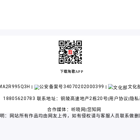
下载淘歌APP
A2R995Q3H
公安备案号34070202000399
文化部
|
|
18805620783 联系地址：铜陵高速地产2栋20号
用户协议
隐私
|
|
合作媒体：
听晓网
您知网
|
声明：网站所有作品均由网友上传，如有侵权请与客服人员联系做删