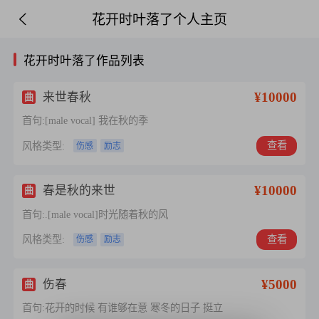
花开时叶落了个人主页
花开时叶落了作品列表
¥10000
来世春秋
曲
首句:[male vocal] 我在秋的季
查看
风格类型:
伤感
励志
¥10000
春是秋的来世
曲
首句:.[male vocal]时光随着秋的风
查看
风格类型:
伤感
励志
¥5000
伤春
曲
首句:花开的时候 有谁够在意 寒冬的日子 挺立