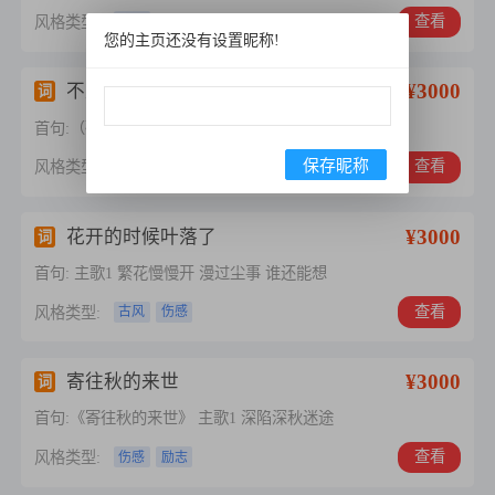
查看
风格类型:
伤感
您的主页还没有设置昵称!
¥3000
不灭心灯
词
首句:（硬摇滚歌词，激昂爆发力，适配摇滚编曲、
保存昵称
查看
风格类型:
励志
摇滚
¥3000
花开的时候叶落了
词
首句: 主歌1 繁花慢慢开 漫过尘事 谁还能想
查看
风格类型:
古风
伤感
¥3000
寄往秋的来世
词
首句:《寄往秋的来世》 主歌1 深陷深秋迷途
查看
风格类型:
伤感
励志