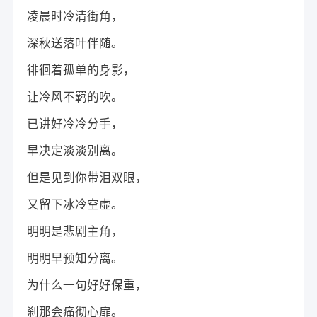
凌晨时冷清街角，
深秋送落叶伴随。
徘徊着孤单的身影，
让冷风不羁的吹。
已讲好冷冷分手，
早决定淡淡别离。
但是见到你带泪双眼，
又留下冰冷空虚。
明明是悲剧主角，
明明早预知分离。
为什么一句好好保重，
刹那会痛彻心扉。