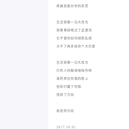
疼痛就是对你的奖赏
·
生活就像一记大耳光
就像事前喝过了孟婆汤
它不管你如何胡思乱想
大不了再多给你个大巴掌
·
生活就像一记大耳光
打的人的脑袋嗡嗡作响
虽然疼在你我的脸上
但却打醒了你我
找到了方向
·
前进的方向
·
2017.10.02