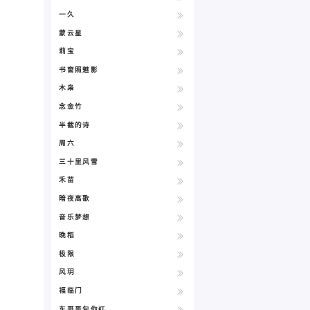
一久
蒙云星
莉宝
书窗照魅影
木枭
念金竹
半截的诗
周六
三十里风雪
禾苗
暗夜高歌
音乐梦想
晚稻
极限
风玥
福临门
东哥哥包你红