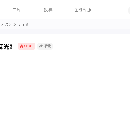
曲库
投稿
在线客服
大耳光》歌词详情
耳光》
31181
转发