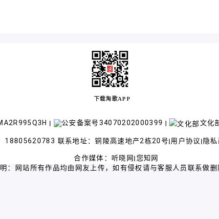
下载淘歌APP
A2R995Q3H
公安备案号34070202000399
文化部
|
|
18805620783 联系地址：铜陵高速地产2栋20号
用户协议
隐私
|
|
合作媒体：
听晓网
您知网
|
声明：网站所有作品均由网友上传，如有侵权请与客服人员联系做删