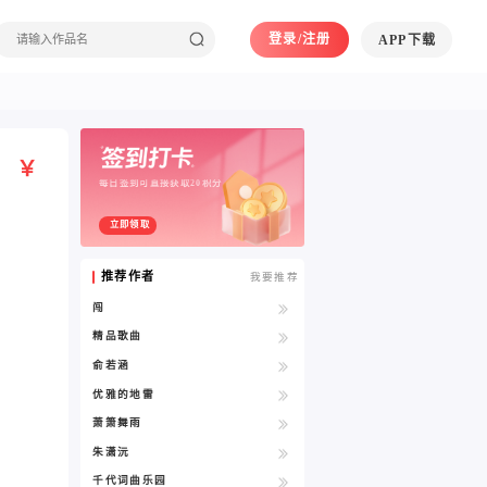
登录/注册
APP下载
￥
每日签到可直接获取20积分
立即领取
推荐作者
我要推荐
闯
精品歌曲
俞若涵
优雅的地雷
萧箫舞雨
朱潇沅
千代词曲乐园