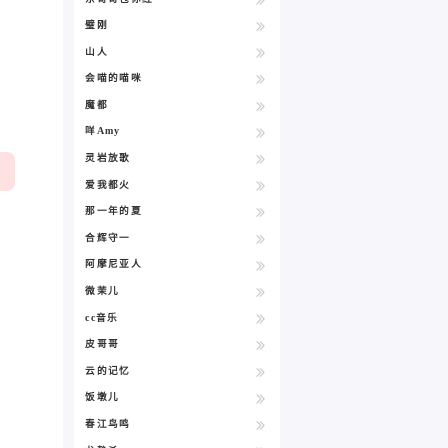
璧刚
山人
会喵的喵咪
魔都
咩Amy
灵岩放歌
爱我都火
那一年的夏
合辉守一
阿摩尼亚人
微茉儿
cc音乐
皮哥哥
云的记忆
饭墩儿
春江鸟鸣