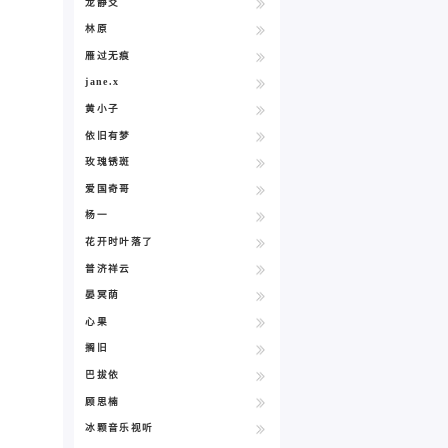
龙静爻
林原
雁过无痕
jane.x
黄小子
依旧有梦
玫瑰锈斑
爱国奇哥
杨一
花开时叶落了
普济祥云
晏冥荫
心果
搁旧
巴拔依
顾思楠
冰颗音乐视听