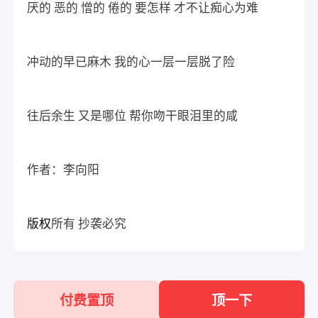
厌的 恶的 憎的 倦的 要怎样 才不让痴心为难
冲动的早已麻木 我的心一层一层脱了险
往后余生 又是哪位 帮你吻干眼泪里的咸
作者：李向阳
版权
所有 抄袭必究
付费置顶
顶一下