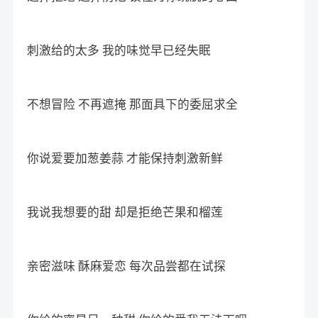
刺激给的太多 我的味觉早已经失眠
不想冒险 不再遮掩 那面具下的委屈求全
你说爱要加葱姜蒜 才能保持刺激新鲜
我说我想要的甜 却是拒绝芒果和榴莲
亲密滋味 酥麻爱恋 每次品尝都在试探