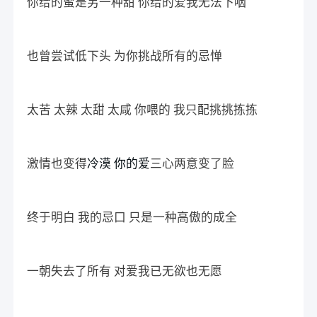
你给的蜜是另一种甜 你给的爱我无法下咽
也曾尝试低下头 为你挑战所有的忌惮
太苦 太辣 太甜 太咸 你喂的 我只配挑挑拣拣
激情也变得
冷漠
你的爱
三心两意变了脸
终于明白 我的忌口 只是一种高傲的成全
一朝失去了所有 对爱我已无欲也无愿