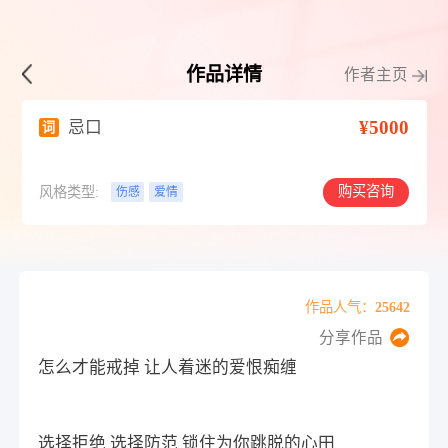
作品详情
作者主页
¥5000
忌口
词
购买咨询
风格类型:
伤感
爱情
作品人气：25642
分享作品
怎么才能戒掉 让人着迷的爱恨痴缠
选择拒绝 选择防范 锁住为你跳脱的心田