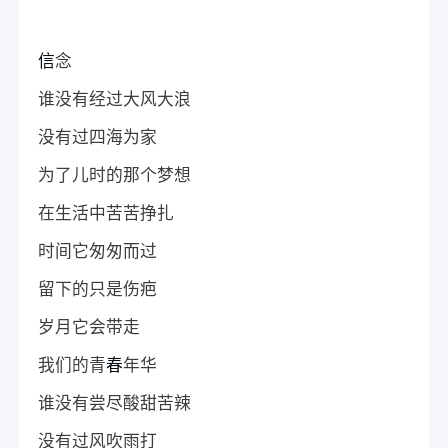
信
念
谁没有经过大风大浪
没有过四海为家
为了儿时的那个梦想
在生活中苦苦挣扎
时间它匆匆而过
留下的只是伤疤
岁月它会带走
我们的青
春
年华
谁没有尝尽酸甜苦辣
没有过风吹雨打