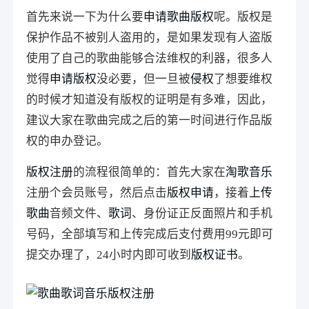
首先来说一下为什么要
申请歌曲版权
呢。版权是
保护作品不被别人盗用的，是如果发现有人盗版
使用了自己的歌曲能够合法维权的利器，很多人
觉得
申请版权
没必要，但一旦被
侵权
了想要维权
的时候才知道没有版权的证明是有多难，因此，
建议大家在歌曲完成之后的第一时间进行作品版
权的申办登记。
版权注册
的流程很简单的：首先大家在
淘歌
音乐
注册个会员账号，然后点击
版权申请
，接着
上传
歌曲
音频文件、
歌词
、身份证正反面照片和手机
号码，全部填写和上传完成后支付费用99元即可
提交办理了，24小时内即可收到
版权证书
。