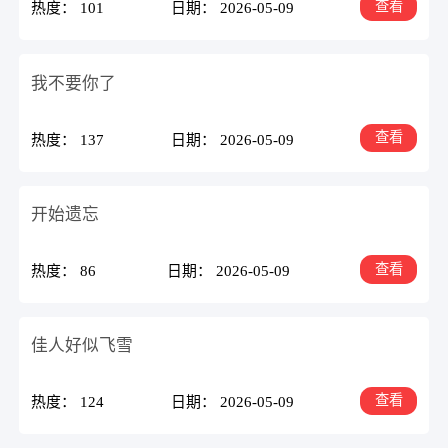
查看
热度： 101
日期： 2026-05-09
我不要你了
查看
热度： 137
日期： 2026-05-09
开始遗忘
查看
热度： 86
日期： 2026-05-09
佳人好似飞雪
查看
热度： 124
日期： 2026-05-09