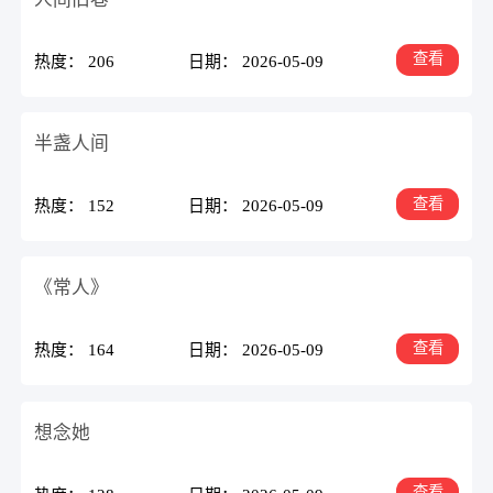
查看
热度： 206
日期： 2026-05-09
半盏人间
查看
热度： 152
日期： 2026-05-09
《常人》
查看
热度： 164
日期： 2026-05-09
想念她
查看