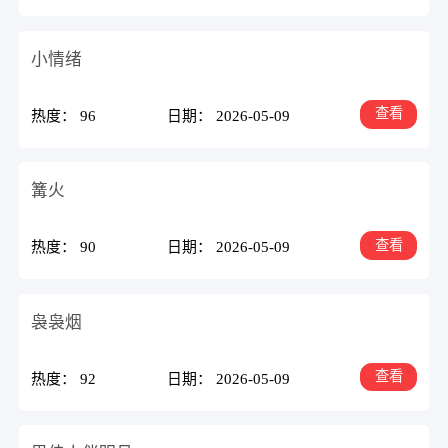
小情绪
查看
热度： 96
日期： 2026-05-09
篝火
查看
热度： 90
日期： 2026-05-09
袅袅烟
查看
热度： 92
日期： 2026-05-09