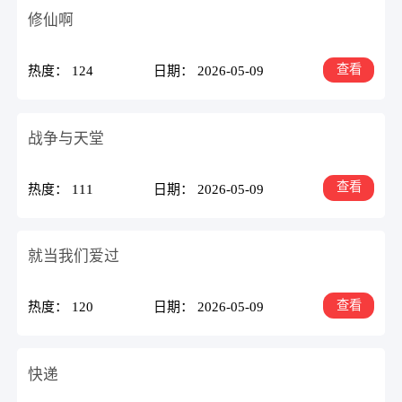
修仙啊
查看
热度： 124
日期： 2026-05-09
战争与天堂
查看
热度： 111
日期： 2026-05-09
就当我们爱过
查看
热度： 120
日期： 2026-05-09
快递