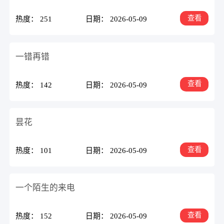
查看
热度： 251
日期： 2026-05-09
一错再错
查看
热度： 142
日期： 2026-05-09
昙花
查看
热度： 101
日期： 2026-05-09
一个陌生的来电
查看
热度： 152
日期： 2026-05-09