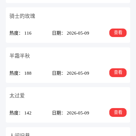
骑士的玫瑰
查看
热度： 116
日期： 2026-05-09
半霜半秋
查看
热度： 188
日期： 2026-05-09
太过爱
查看
热度： 142
日期： 2026-05-09
人间旧巷