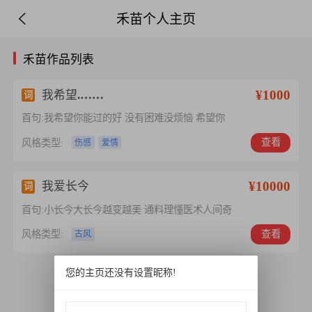
禾苗个人主页
禾苗作品列表
¥1000
我希望.……
词
首句:我希望你能过的好 没有困难没烦恼 希望你
查看
风格类型:
伤感
爱情
¥10000
我爱长今
词
首句:小长今大长今越变越美 通料理懂医术人间奇
查看
风格类型:
古风
您的主页还没有设置昵称!