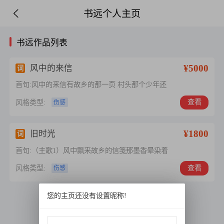
书远个人主页
书远作品列表
¥5000
风中的来信
词
首句:风中的来信有故乡的那一页 村头那个少年还
查看
风格类型:
伤感
¥1800
旧时光
词
首句:（主歌1）风中飘来故乡的信笺那墨香晕染着
查看
风格类型:
伤感
您的主页还没有设置昵称!