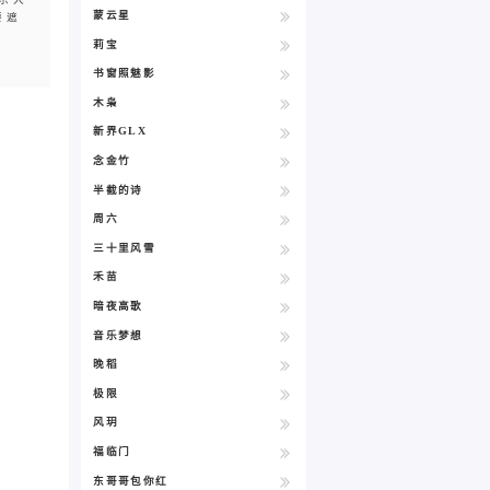
蒙云星
要遮
莉宝
书窗照魅影
木枭
新界GLX
念金竹
半截的诗
周六
三十里风雪
禾苗
暗夜高歌
音乐梦想
晚稻
极限
风玥
福临门
东哥哥包你红