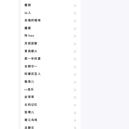
璧刚
山人
会喵的喵咪
魔都
咩Amy
灵岩放歌
爱我都火
那一年的夏
合辉守一
阿摩尼亚人
微茉儿
cc音乐
皮哥哥
云的记忆
饭墩儿
春江鸟鸣
龙静爻