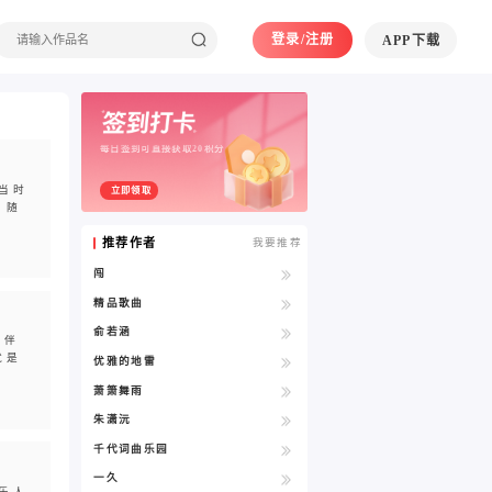
登录/注册
APP下载
每日签到可直接获取20积分
当时
立即领取
，随
推荐作者
我要推荐
闯
精品歌曲
俞若涵
乐伴
就是
优雅的地雷
萧箫舞雨
朱潇沅
千代词曲乐园
一久
乐人