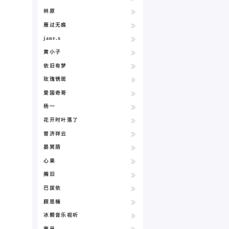
林原
雁过无痕
jane.x
黄小子
依旧有梦
玫瑰锈斑
爱国奇哥
杨一
花开时叶落了
普济祥云
晏冥荫
心果
搁旧
巴拔依
顾思楠
冰颗音乐视听
荒呈