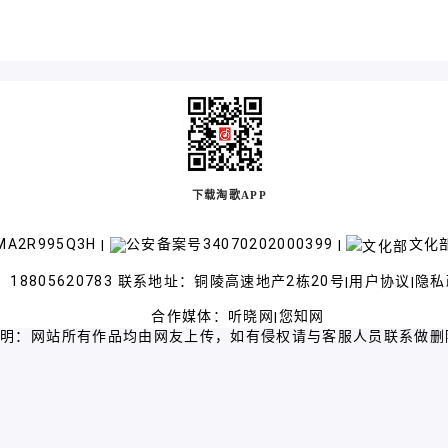
下载淘歌APP
A2R995Q3H
公安备案号34070202000399
文化部
|
|
18805620783 联系地址：铜陵高速地产2栋20号
用户协议
隐私
|
|
合作媒体：
听晓网
您知网
|
声明：网站所有作品均由网友上传，如有侵权请与客服人员联系做删