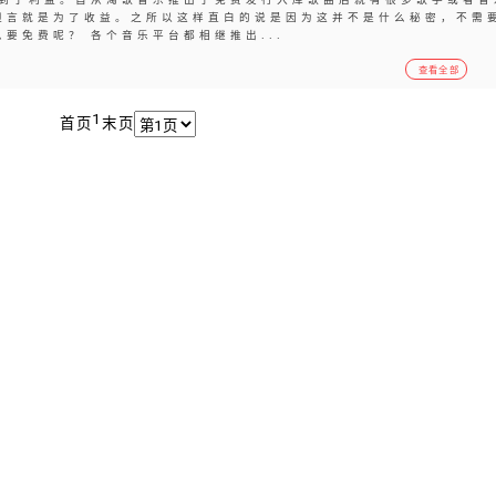
坦言就是为了收益。之所以这样直白的说是因为这并不是什么秘密，不需
要免费呢？ 各个音乐平台都相继推出...
查看全部
1
首页
末页