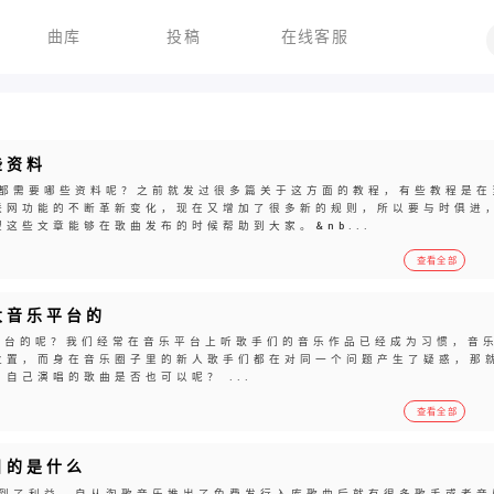
曲库
投稿
在线客服
些资料
都需要哪些资料呢？之前就发过很多篇关于这方面的教程，有些教程是在
联网功能的不断革新变化，现在又增加了很多新的规则，所以要与时俱进
这些文章能够在歌曲发布的时候帮助到大家。&nb...
查看全部
大音乐平台的
台的呢？我们经常在音乐平台上听歌手们的音乐作品已经成为习惯，音
位置，而身在音乐圈子里的新人歌手们都在对同一个问题产生了疑惑，那
自己演唱的歌曲是否也可以呢？ ...
查看全部
目的是什么
到了利益。自从淘歌音乐推出了免费发行入库歌曲后就有很多歌手或者音