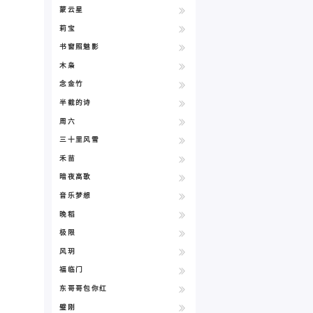
蒙云星
莉宝
书窗照魅影
木枭
念金竹
半截的诗
周六
三十里风雪
禾苗
暗夜高歌
音乐梦想
晚稻
极限
风玥
福临门
东哥哥包你红
璧刚