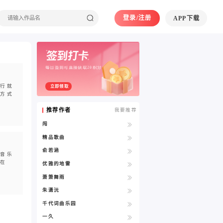
登录/注册
APP下载
每日签到可直接获取20积分
行就
立即领取
方式
推荐作者
我要推荐
闯
精品歌曲
俞若涵
。音乐
在
优雅的地雷
萧箫舞雨
朱潇沅
千代词曲乐园
一久