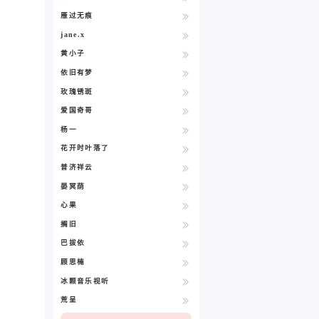
雁过无痕
jane.x
黄小子
依旧有梦
玫瑰锈斑
爱国奇哥
杨一
花开时叶落了
普济祥云
晏冥荫
心果
搁旧
巴拔依
顾思楠
冰颗音乐视听
荒呈