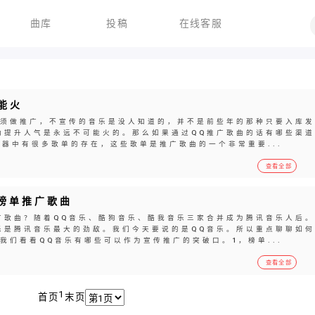
曲库
投稿
在线客服
能火
必须做推广，不宣传的音乐是没人知道的，并不是前些年的那种只要入库发
动提升人气是永远不可能火的。那么如果通过QQ推广歌曲的话有哪些渠道
放器中有很多歌单的存在，这些歌单是推广歌曲的一个非常重要...
查看全部
Q榜单推广歌曲
广歌曲？随着QQ音乐、酷狗音乐、酷我音乐三家合并成为腾讯音乐人后
乐是腾讯音乐最大的劲敌。我们今天要说的是QQ音乐。所以重点聊聊如何
我们看看QQ音乐有哪些可以作为宣传推广的突破口。1，榜单...
查看全部
1
首页
末页