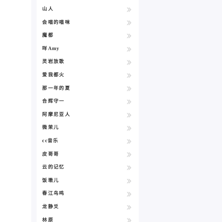
山人
会喵的喵咪
魔都
咩Amy
灵岩放歌
爱我都火
那一年的夏
合辉守一
阿摩尼亚人
微茉儿
cc音乐
皮哥哥
云的记忆
饭墩儿
春江鸟鸣
龙静爻
林原