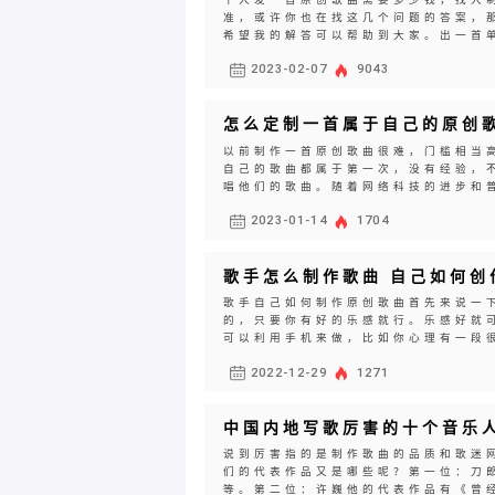
准，或许你也在找这几个问题的答案，
希望我的解答可以帮助到大家。出一首单
2023-02-07
9043
怎么定制一首属于自己的原创
以前制作一首原创歌曲很难，门槛相当
自己的歌曲都属于第一次，没有经验，
唱他们的歌曲。随着网络科技的进步和普
2023-01-14
1704
歌手怎么制作歌曲 自己如何创
歌手自己如何制作原创歌曲首先来说一
的，只要你有好的乐感就行。乐感好就
可以利用手机来做，比如你心理有一段很
2022-12-29
1271
中国内地写歌厉害的十个音乐人
说到厉害指的是制作歌曲的品质和歌迷
们的代表作品又是哪些呢？第一位：刀郎
等。第二位：许巍他的代表作品有《曾经