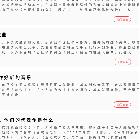
那么就请继续阅读本文，在本篇文章中我将详细的为大家解答以上这些疑
曲要多少钱出原创歌曲分为三种方式，一种是自己创作制作歌曲，从...
查看全部
歌曲
高，不仅仅是费用问题，想要找个团队公司都难，首先没有这个勇气，毕
不知道该从哪里入手，只能看着那些明星歌手们发行原创歌曲，然后自己
及，很多歌曲制作团队移步到互联网上开始面向普通人接单，门槛大...
查看全部
作好听的音乐
下自己没有学过乐理知识是否可以做歌曲？其实创作音乐不一定非要懂得
可以尝试着作曲了，千万别以为作曲有多么复杂，其实就是旋律，不会谱
不错的旋...
查看全部
 他们的代表作是什么
网友对歌曲的综合评价，并不是单指人气热度。那么这十个音乐人是谁呢
他的代表作品有《西域情歌》、《2002年的第一场雪》、《冲动的惩罚
的你》、《故乡》、《蓝莲花》等。第三位：朴树他的代表作品有...