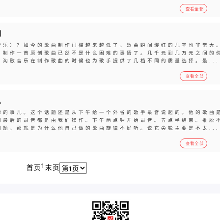
查看全部
网
音乐）？如今的歌曲制作门槛越来越低了。歌曲瞬间爆红的几率也非常大
。制作一首原创歌曲已然不是什么困难的事情了。几千元到几万元之间的
淘歌音乐在制作歌曲的时候也为歌手提供了几档不同的质量选择。最...
查看全部
么
律的事儿。这个话题还是从下午给一个外省的歌手录音说起的。他的歌曲
到最后的录音都是由我们操作。下午两点钟开始录音。五点半结束。推脱
题。那就是为什么他自己做的歌曲旋律不好听。说它尖锐主要是不太...
查看全部
1
首页
末页