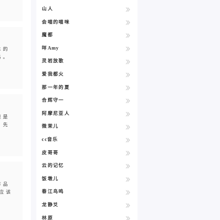
山人
会喵的喵咪
魔都
咩Amy
术的
格。
灵岩放歌
爱我都火
那一年的夏
合辉守一
阿摩尼亚人
但是
，先
微茉儿
cc音乐
皮哥哥
云的记忆
饭墩儿
作品
春江鸟鸣
应该
龙静爻
林原