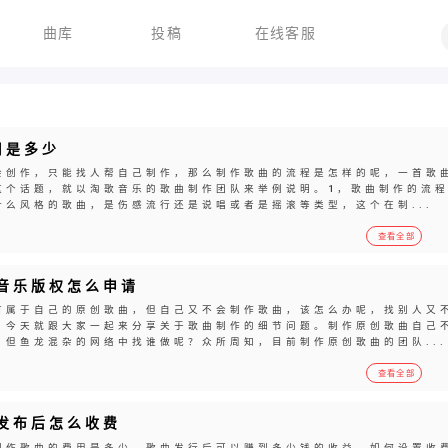
曲库
投稿
在线客服
用是多少
会创作，只能找人帮自己制作，那么制作歌曲的流程是怎样的呢，一首歌
这个话题，就以淘歌音乐的歌曲制作团队来举例说明。1，歌曲制作的流
么风格的歌曲，是伤感流行还是说唱或者是摇滚等类型，这个在制...
查看全部
音乐版权怎么申请
首属于自己的原创歌曲，但自己又不会制作歌曲，该怎么办呢，找别人又
，今天就跟大家一起来分享关于歌曲制作的细节问题。制作原创歌曲自己
但鱼龙混杂的网络中找谁做呢？众所周知，目前制作原创歌曲的团队...
查看全部
发布后怎么收费
制作歌曲的费用是多少，歌曲发行后可以赚到多少钱的收益，如何设置收