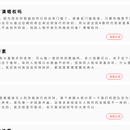
有演唱权吗
，因为现在的歌曲创作已经没有门槛了，或者说门槛极低，只要你唱歌不
的也可以通过后期的修正来达到发行的目的，所以说全民K歌时代到来是
不会创作的话，找别人制作音乐的版权归谁？演唱权归...
查看全部
要素
到大量歌手的咨询：可以做一首好听的歌曲吗，多少钱都可以。关于这个
别在于谁听。有的人觉得口水歌曲不好听，但有的人就非常喜欢听。什么
。其实有句俗话说的特别好，那就是真理掌握在绝大...
查看全部
是根据音乐人的风格进行创作的。接下来跟大家分享一下我们的团队在为
供参考。首先第一步就是作曲，这很多其他音乐人制作的流程是不一样的
位的。其次就是写歌词，关于歌词如何写作大家可以...
查看全部