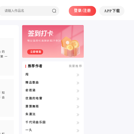
登录/注册
APP下载
每日签到可直接获取20积分
曲的
立即领取
程第一
推荐作者
我要推荐
闯
精品歌曲
俞若涵
不知
不会
优雅的地雷
萧箫舞雨
朱潇沅
千代词曲乐园
一久
费标