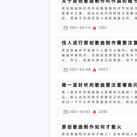
关于原创歌曲制作时作曲的细
原创歌曲制作的时候最重要的环节就是
是重中之重。因此在创作的时候尤其要
型。是趋于伤感还是小清新或者古风、摇
2021-02-10
3031
找人进行原创歌曲制作需要注
原创歌曲并不是每个人都可以做的。唱
编曲伴奏制作、后期混音修音合成等多
以。所以，如果你想自己出歌曲，但不会
2021-02-08
3397
做一首好听的歌曲要注意哪些
做一首好听的歌曲要注意哪些问题呢？
品。那么也有的歌手想要自己创作出一
探讨一下什么样的歌曲是好听的。其实这
2021-02-03
2243
原创歌曲制作如何才能火
原创歌曲制作如何才能火？总觉得别人