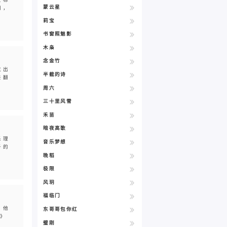
蒙云星
问，
莉宝
书窗照魅影
木枭
念金竹
竟出
半截的诗
去翻
周六
三十里风雪
禾苗
暗夜高歌
乐理
音乐梦想
子的
晚稻
极限
风玥
福临门
？他
东哥哥包你红
》
璧刚