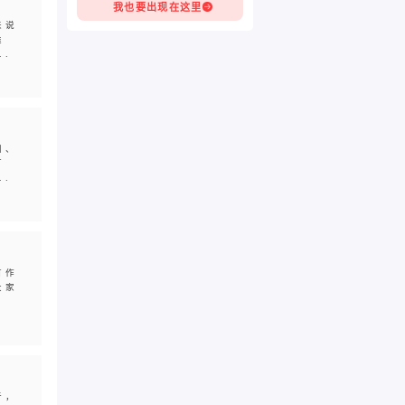
我也要出现在这里
来说
类
.
词、
可
.
首作
大家
听，