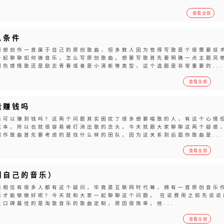
查看全部
么条件
都想创作一首属于自己的原创歌曲，但多数人因为觉得写歌是个很需要技
一起聊聊如何做音乐，怎么写原创歌曲。想要写歌首先要明确一点主题风
伤感情歌还是励志青春或者是小清新等类型，这个选题是非常重要的...
查看全部
能赚钱吗
后可以赚到钱吗？这两个问题其实困扰了很多想要唱歌的人，有这个心情
成本，所以也就很容易被打消出歌的念头。今天就跟大家聊聊这两个疑惑
作歌曲首先要考虑的是找什么样的团队，因为这关系到后面你歌曲是...
查看全部
制自己的音乐）
我相信有很多人都有这个疑问，毕竟是互联网时代嘛，拥有一首原创音乐
钱才能够做好呢？今天就和大家一起聊聊这个问题。 在说费用之前先说说
口碑最佳的是淘歌音乐的歌曲定制，原因很简单，他...
查看全部