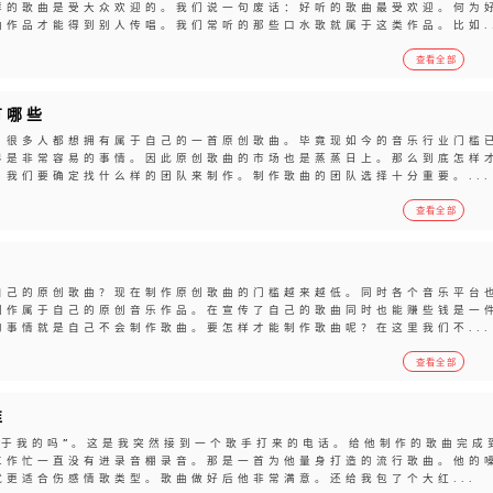
样的歌曲是受大众欢迎的。我们说一句废话：好听的歌曲最受欢迎。何为
作品才能得到别人传唱。我们常听的那些口水歌就属于这类作品。比如..
查看全部
有哪些
？很多人都想拥有属于自己的一首原创歌曲。毕竟现如今的音乐行业门槛
界是非常容易的事情。因此原创歌曲的市场也是蒸蒸日上。那么到底怎样
我们要确定找什么样的团队来制作。制作歌曲的团队选择十分重要。...
查看全部
自己的原创歌曲？现在制作原创歌曲的门槛越来越低。同时各个音乐平台
制作属于自己的原创音乐作品。在宣传了自己的歌曲同时也能赚些钱是一
事情就是自己不会制作歌曲。要怎样才能制作歌曲呢？在这里我们不...
查看全部
谁
属于我的吗”。这是我突然接到一个歌手打来的电话。给他制作的歌曲完成
工作忙一直没有进录音棚录音。那是一首为他量身打造的流行歌曲。他的
更适合伤感情歌类型。歌曲做好后他非常满意。还给我包了个大红...