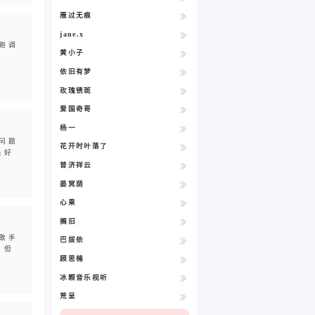
雁过无痕
jane.x
跑调
黄小子
真
依旧有梦
玫瑰锈斑
爱国奇哥
杨一
问题
花开时叶落了
是好
普济祥云
晏冥荫
心果
搁旧
歌手
巴拔依
，但
顾思楠
冰颗音乐视听
荒呈