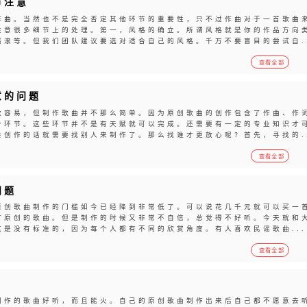
节注意
作曲。当然也不是完全否定其他环节的重要性，只不过作曲对于一首歌曲
注意很多细节上的处理。第一，风格的确立。所谓风格就是你的作品方向
滚等。但我们团队建议要选对适合自己的风格。千万不要盲目的尝试自..
查看全部
意的问题
歌容易，但制作歌曲并不那么简单。因为原创歌曲的创作包含了作曲、作
个环节。这些环节并不是有天赋就可以完成。还需要有一定的专业知识才
创作的话就需要找别人来制作了。那么找谁才更放心呢？首先，寻找的..
查看全部
问题
原创歌曲制作的门槛如今已经降到非常低了。可以说花几千元就可以买一
首原创的歌曲。但是制作的时候又非常不自信，总觉得不好听。今天就和
是没有标准的，因为每个人都有不同的欣赏角度。有人喜欢民谣歌曲...
查看全部
制作的歌曲好听，而且能火。自己的原创歌曲制作出来后自己都不愿意去