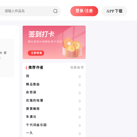
登录/注册
APP下载
每日签到可直接获取20积分
大家
立即领取
经
推荐作者
我要推荐
闯
精品歌曲
俞若涵
优雅的地雷
萧箫舞雨
朱潇沅
千代词曲乐园
一久