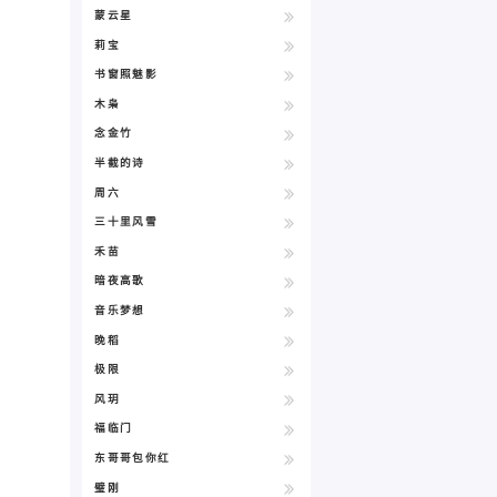
蒙云星
莉宝
书窗照魅影
木枭
念金竹
半截的诗
周六
三十里风雪
禾苗
暗夜高歌
音乐梦想
晚稻
极限
风玥
福临门
东哥哥包你红
璧刚