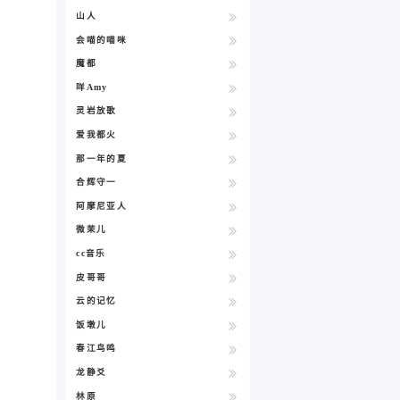
山人
会喵的喵咪
魔都
咩Amy
灵岩放歌
爱我都火
那一年的夏
合辉守一
阿摩尼亚人
微茉儿
cc音乐
皮哥哥
云的记忆
饭墩儿
春江鸟鸣
龙静爻
林原