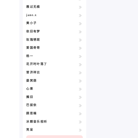
雁过无痕
jane.x
黄小子
依旧有梦
玫瑰锈斑
爱国奇哥
杨一
花开时叶落了
普济祥云
晏冥荫
心果
搁旧
巴拔依
顾思楠
冰颗音乐视听
荒呈