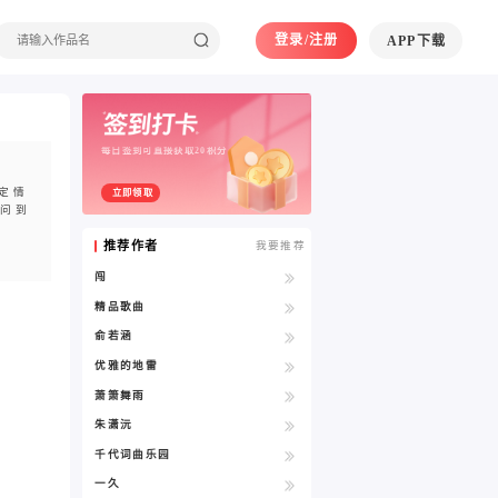
登录/注册
APP下载
每日签到可直接获取20积分
定情
立即领取
人问到
推荐作者
我要推荐
闯
精品歌曲
俞若涵
优雅的地雷
萧箫舞雨
朱潇沅
千代词曲乐园
一久