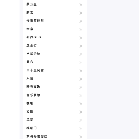
蒙云星
莉宝
书窗照魅影
木枭
新界GLX
念金竹
半截的诗
周六
三十里风雪
禾苗
暗夜高歌
音乐梦想
晚稻
极限
风玥
福临门
东哥哥包你红