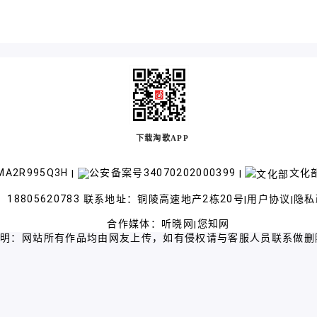
下载淘歌APP
A2R995Q3H
公安备案号34070202000399
文化部
|
|
18805620783 联系地址：铜陵高速地产2栋20号
用户协议
隐私
|
|
合作媒体：
听晓网
您知网
|
声明：网站所有作品均由网友上传，如有侵权请与客服人员联系做删