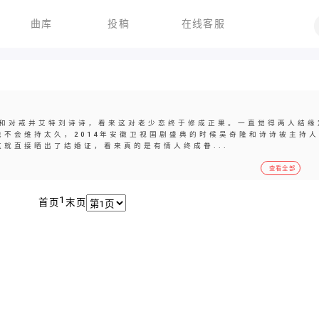
曲库
投稿
在线客服
和对戒并艾特刘诗诗，看来这对老少恋终于修成正果。一直觉得两人结缘
不会维持太久，2014年安徽卫视国剧盛典的时候吴奇隆和诗诗被主持
就直接晒出了结婚证，看来真的是有情人终成眷...
查看全部
1
首页
末页