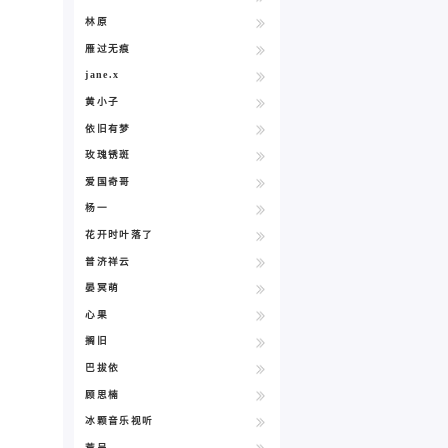
林原
雁过无痕
jane.x
黄小子
依旧有梦
玫瑰锈斑
爱国奇哥
杨一
花开时叶落了
普济祥云
晏冥萌
心果
搁旧
巴拔依
顾思楠
冰颗音乐视听
荒呈