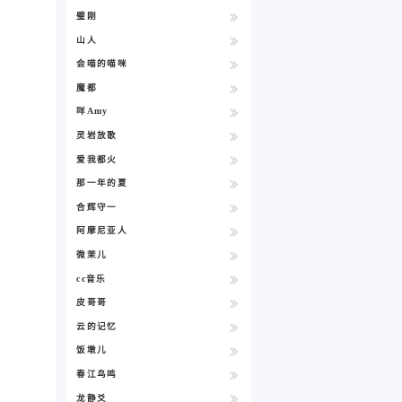
璧刚
山人
会喵的喵咪
魔都
咩Amy
灵岩放歌
爱我都火
那一年的夏
合辉守一
阿摩尼亚人
微茉儿
cc音乐
皮哥哥
云的记忆
饭墩儿
春江鸟鸣
龙静爻