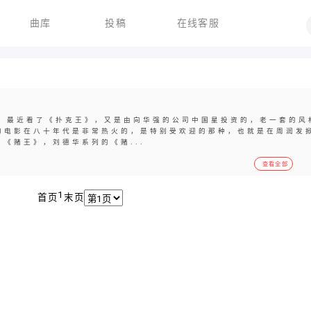
曲库
投稿
在线客服
最近看了《扑克王》，又是由向华强的公司中国星投资的，老一套的风
的电影在八十年代是非常热火的，是特别受欢迎的那种，也就是在周润发
《赌王》，刘德华系列的《赌...
查看全部
1
首页
末页