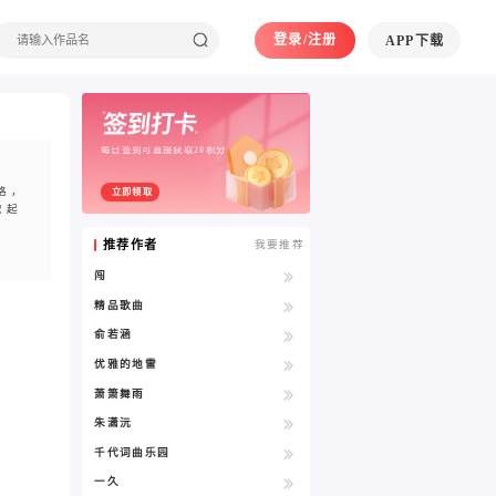
登录/注册
APP下载
每日签到可直接获取20积分
格，
立即领取
掀起
推荐作者
我要推荐
闯
精品歌曲
俞若涵
优雅的地雷
萧箫舞雨
朱潇沅
千代词曲乐园
一久