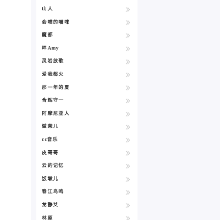
山人
会喵的喵咪
魔都
咩Amy
灵岩放歌
爱我都火
那一年的夏
合辉守一
阿摩尼亚人
微茉儿
cc音乐
皮哥哥
云的记忆
饭墩儿
春江鸟鸣
龙静爻
林原