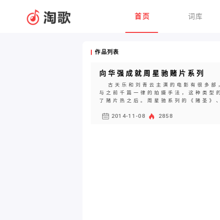
首页
词库
作品列表
向华强成就周星驰赌片系列
古天乐和刘青云主演的电影有很多部，
与之前千篇一律的拍摄手法，这种类型
了赌片热之后。周星驰系列的《赌圣》、
2014-11-08
2858