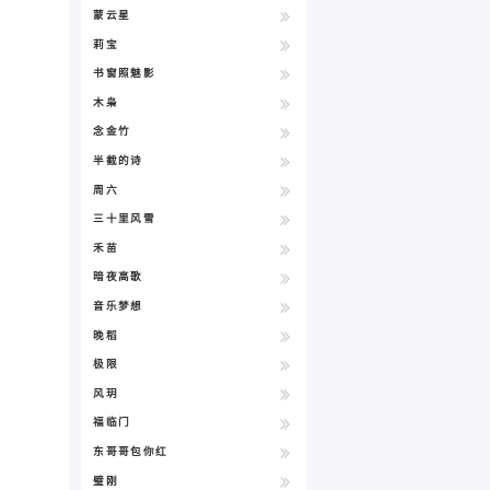
蒙云星
莉宝
书窗照魅影
木枭
念金竹
半截的诗
周六
三十里风雪
禾苗
暗夜高歌
音乐梦想
晚稻
极限
风玥
福临门
东哥哥包你红
璧刚