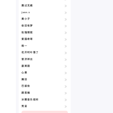
雁过无痕
jane.x
黄小子
依旧有梦
玫瑰锈斑
爱国奇哥
杨一
花开时叶落了
普济祥云
晏冥荫
心果
搁旧
巴拔依
顾思楠
冰颗音乐视听
荒呈