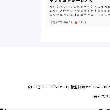
于文文真的是一位才女
大陆女演员于文文因其明亮的外表和音
杰作。她经常在社交媒体平台上分享她
性感的身材，让粉丝们喷鼻血，大喊大叫
2023-06-02
1054
皖ICP备18013063号-3
营业执照号:91340700M
|
联系电话：
免责