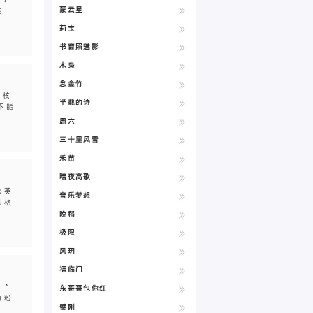
蒙云星
孩
莉宝
书窗照魅影
木枭
念金竹
，核
半截的诗
不能
周六
三十里风雪
禾苗
暗夜高歌
忠英
音乐梦想
风格
晚稻
极限
风玥
福临门
。”
东哥哥包你红
的粉
璧刚