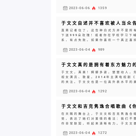
2023-06-06
1359
于文文自述并不喜欢被人当众
直男记者住了，这告种白式方并不是所
下送999朵玫瑰！或者你在学校学习下
系，有点失败。如果你喜欢一个真正喜欢
2023-06-04
989
于文文真的是拥有着东方魅力
于文文，真美！婀娜多姿，楚楚动人，先
视女演员、歌星。2014年主演电视剧
的关注。于文文也是一位高外表水平的美
2023-06-04
1292
于文文和吉克隽逸合唱歌曲《
在天赐的舞台上，于文文和吉克隽逸合
觉，表达了她们对爱情的看法：我们不
作非常默契，听起来清晰有力。于文文甚
2023-06-04
1272