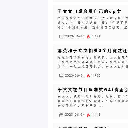
于文文自爆会看自己的cp文
李诞既好奇又不解地问一旁的女明星于文
谁知，下一秒李诞话锋一转：“你是不是
助：“不能细琢磨，就不能老去研究，是吧
2023-06-04
1461
那英和于文文相处3个月竟然
姐姐们的关系真好，那英和于文文相处
了那英拒绝加她好友的事实，那英设置
两个人一起上综艺的机会，于文文直接在
2023-06-04
1700
于文文在节目里嘲笑GAi嘴歪
于文文，被曝大瓜！据悉，近日，有个
她在节目里嘲笑GAi嘴歪，引起了很多
来负面影响，不利于维...
2023-06-04
1118