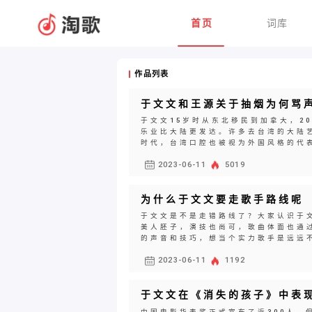
首页
词库
作品列表
于文文和王源关于抽烟为何骂
于文文15岁时从东北移民到加拿大，2
乐业比大陆更发达。许多去台湾的大陆
时代，台湾口腔也被视为外国风格的代表
2023-06-11
5019
为什么于文文要走歌手路线呢
于文文是不是走错路线了？大家认识于
美人胚子，演技也尚可，歌曲体面也通
的声音和技巧，想当个实力歌手是远远不
2023-06-11
1192
于文文在《消失的孩子》中表
中国电影华表奖正式宣布了近300人