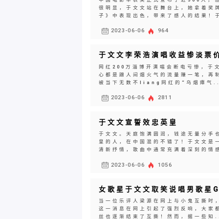
很明显，于文文站在舞台上，她拿着奖
子》中表现出色，带来了感人的结果！于
2023-06-06
964
于文文李荣浩演唱收益惨淡票价
网红200万淄博开演唱会断电亏惨，于
心都是蹭人间烟火气的流量赚一笔，再
被当下无数不liang网红的“乌烟瘴气..
2023-06-06
2811
于文文宣誓效忠英皇
于文文。天庭饱满圆润，钱途无量分手
皇的人，在中国混的不错了！于文文是
清新抒情，歌曲中通常充满着深刻的情感
2023-06-06
1056
女歌星于文文取笑说唱男歌星G
当一位乐评人梁源在网上与小鬼互撕时，
这一消息在网上引起了强烈反响，大家
丝也逐渐结束了互撕！然而，据一些知..