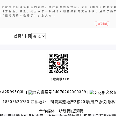
乐天赋而受到许多粉丝的青睐。她在台湾很受欢迎，音乐《体面》成为了
的日常生活。最近，她分享了一系列令人眼花缭乱的美丽照片，展示了她
「姐姐真的太性感了！」余文文...
查看全部
1
首页
末页
下载淘歌APP
A2R995Q3H
公安备案号34070202000399
文化部
|
|
18805620783 联系地址：铜陵高速地产2栋20号
用户协议
隐私
|
|
合作媒体：
听晓网
您知网
|
声明：网站所有作品均由网友上传，如有侵权请与客服人员联系做删