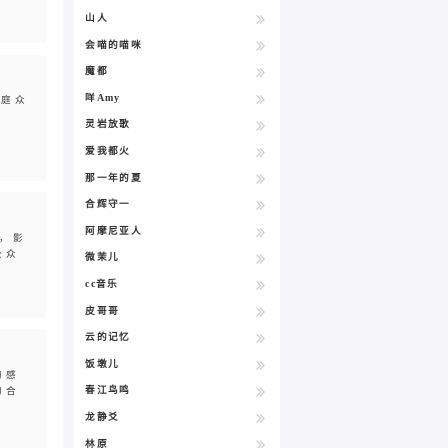
山人
会喵的喵咪
魔都
咩Amy
广庭众
关
灵岩放歌
爱我都火
那一年的夏
合辉守一
阿摩尼亚人
，影
公众
微茉儿
cc音乐
皮哥哥
云的记忆
饭墩儿
的感
春江鸟鸣
的合
龙静爻
林原