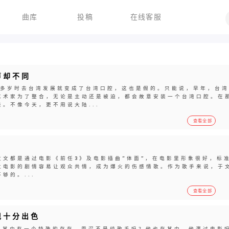
曲库
投稿
在线客服
声却不同
0多岁时去台湾发展就变成了台湾口腔，这也是假的。只能说，早年，台
艺术家为了整合，无论是主动还是被迫，都会故意安装一个台湾口腔。在
。不像今天，更不用说大陆...
查看全部
文文都是通过电影《前任3》及电影插曲“体面”，在电影里形象很好，标
过电影的剧情容易让观众共情，成为爆火的伤感情歌。作为歌手来说，于
够的。...
查看全部
现十分出色
，但其中有一个特殊的存在。周深不是纯歌手吗？他也在其中。他演过电影