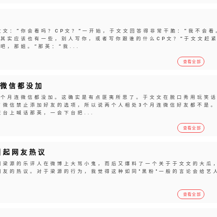
文：“你会看吗？CP文？”一开始，于文文回答得非常干脆：“我不会看
其实应该也有一些，别人写你，或者写你跟谁的什么CP文？”于文文赶
，那姐。”那英：“我...
查看全部
连微信都没加
3个月连微信都没加。这确实是有点匪夷所思了。于文文在脱口秀用玩笑
了微信禁止添加好友的选项，所以说两个人相处3个月连微信好友都不是
台上喊话那英，一会下台把...
查看全部
引起网友热议
叫梁源的乐评人在微博上大骂小鬼，而后又爆料了一个关于于文文的大瓜
网友的热议。对于梁源的行为，我觉得这种如同"黑粉"一般的言论会给艺
查看全部