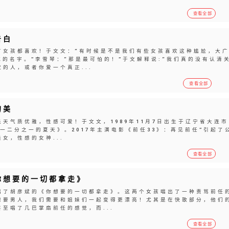
查看全部
告白
有女孩都喜欢！于文文：“有时候是不是我们有些女孩喜欢这种尴尬，大
喊的名字。”李雪琴：“那是最可怕的！”于文解释说:“我们真的没有认清
的人，或者你爱一个真正...
查看全部
的美
天气质优雅，性感可爱！于文文，1989年11月7日出生于辽宁省大连市
《一二分之一的夏天》。2017年主演电影《前任33》：再见前任”引起了
女，性感的女神...
查看全部
你想要的一切都拿走》
唱了胡彦斌的《你想要的一切都拿走》。这两个女孩唱出了一种责骂前任
需要男人，我们需要和姐妹们一起变得更漂亮！尤其是在快歌部分，他们
至唱了几巴掌扇前任的感觉，而...
查看全部