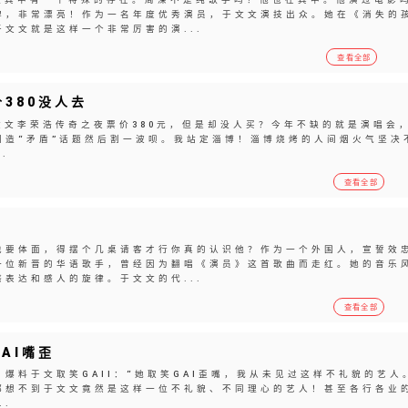
牌，非常漂亮！作为一名年度优秀演员，于文文演技出众。她在《消失的
文文就是这样一个非常厉害的演...
查看全部
380没人去
文文李荣浩传奇之夜票价380元，但是却没人买？今年不缺的就是演唱会
制造“矛盾”话题然后割一波呗。我站定淄博！淄博烧烤的人间烟火气坚决
.
查看全部
也要体面，得摆个几桌请客才行你真的认识他？作为一个外国人，宣誓效
一位新晋的华语歌手，曾经因为翻唱《演员》这首歌曲而走红。她的音乐
表达和感人的旋律。于文文的代...
查看全部
AI嘴歪
爆料于文取笑GAII：“她取笑GAI歪嘴，我从未见过这样不礼貌的艺人
都想不到于文文竟然是这样一位不礼貌、不同理心的艺人！甚至各行各业
.