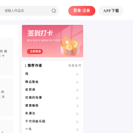
登录/注册
APP下载
每日签到可直接获取20积分
湾的娱
立即领取
那个
推荐作者
我要推荐
闯
精品歌曲
俞若涵
准的
文文
优雅的地雷
萧箫舞雨
朱潇沅
千代词曲乐园
一久
吗？