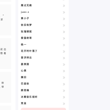
雁过无痕
jane.x
。”
黄小子
紧求
依旧有梦
玫瑰锈斑
爱国奇哥
杨一
话说出
花开时叶落了
。借着
普济祥云
晏冥荫
心果
搁旧
，称
巴拔依
人带
顾思楠
冰颗音乐视听
荒呈