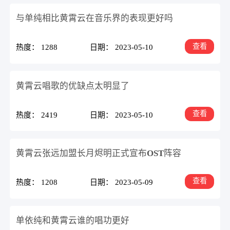
与单纯相比黄霄云在音乐界的表现更好吗
查看
热度： 1288
日期： 2023-05-10
黄霄云唱歌的优缺点太明显了
查看
热度： 2419
日期： 2023-05-10
黄霄云张远加盟长月烬明正式宣布OST阵容
查看
热度： 1208
日期： 2023-05-09
单依纯和黄霄云谁的唱功更好