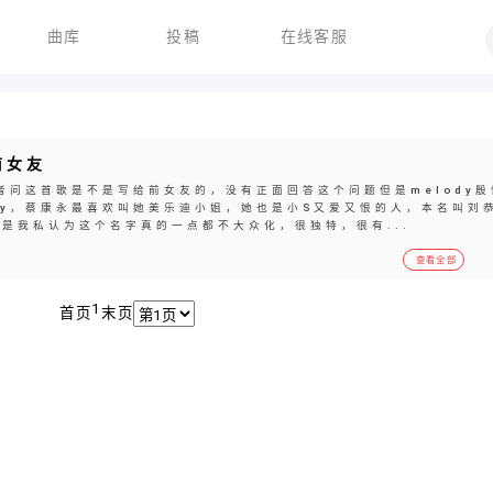
曲库
投稿
在线客服
前女友
记者问这首歌是不是写给前女友的，没有正面回答这个问题但是melody殷
dy，蔡康永最喜欢叫她美乐迪小姐，她也是小S又爱又恨的人，本名叫刘
是我私认为这个名字真的一点都不大众化，很独特，很有...
查看全部
1
首页
末页