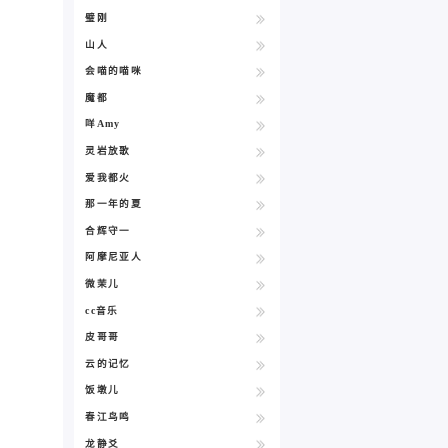
璧刚
山人
会喵的喵咪
魔都
咩Amy
灵岩放歌
爱我都火
那一年的夏
合辉守一
阿摩尼亚人
微茉儿
cc音乐
皮哥哥
云的记忆
饭墩儿
春江鸟鸣
龙静爻