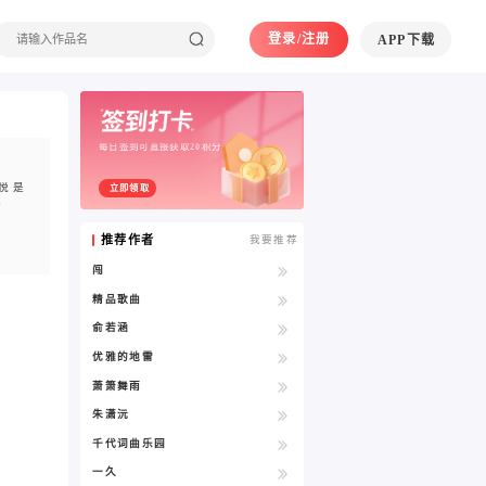
登录/注册
APP下载
每日签到可直接获取20积分
悦是
立即领取
恭
推荐作者
我要推荐
闯
精品歌曲
俞若涵
优雅的地雷
萧箫舞雨
朱潇沅
千代词曲乐园
一久