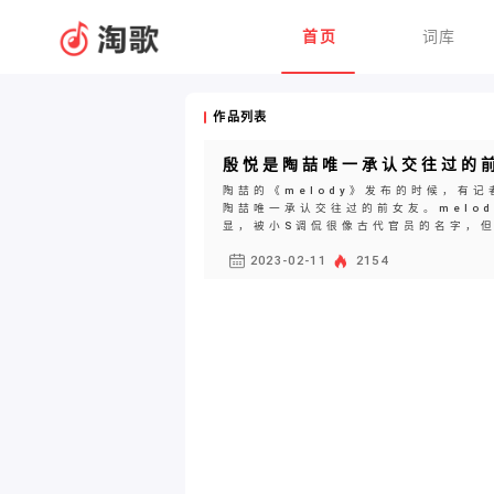
首页
词库
作品列表
殷悦是陶喆唯一承认交往过的
陶喆的《melody》发布的时候，有
陶喆唯一承认交往过的前女友。melo
显，被小S调侃很像古代官员的名字，但
2023-02-11
2154