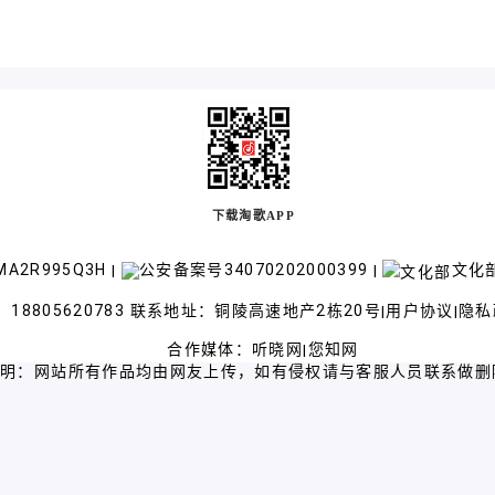
下载淘歌APP
A2R995Q3H
公安备案号34070202000399
文化部
|
|
18805620783 联系地址：铜陵高速地产2栋20号
用户协议
隐私
|
|
合作媒体：
听晓网
您知网
|
声明：网站所有作品均由网友上传，如有侵权请与客服人员联系做删