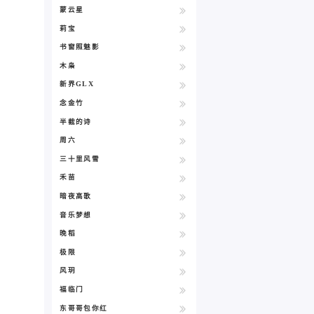
蒙云星
莉宝
书窗照魅影
木枭
新界GLX
念金竹
半截的诗
周六
三十里风雪
禾苗
暗夜高歌
音乐梦想
晚稻
极限
风玥
福临门
东哥哥包你红