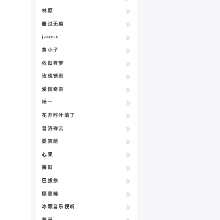
林原
雁过无痕
jane.x
黄小子
依旧有梦
玫瑰锈斑
爱国奇哥
杨一
花开时叶落了
普济祥云
晏冥荫
心果
搁旧
巴拔依
顾思楠
冰颗音乐视听
荒呈