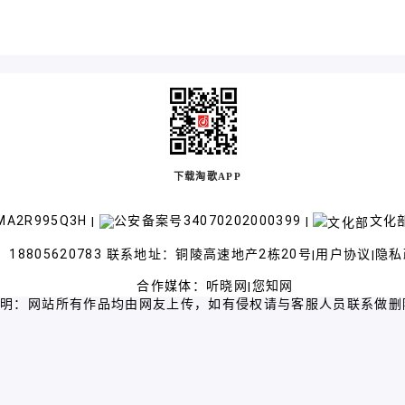
下载淘歌APP
A2R995Q3H
公安备案号34070202000399
文化部
|
|
18805620783 联系地址：铜陵高速地产2栋20号
用户协议
隐私
|
|
合作媒体：
听晓网
您知网
|
声明：网站所有作品均由网友上传，如有侵权请与客服人员联系做删