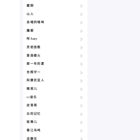
璧刚
山人
会喵的喵咪
魔都
咩Amy
灵岩放歌
爱我都火
那一年的夏
合辉守一
阿摩尼亚人
微茉儿
cc音乐
皮哥哥
云的记忆
饭墩儿
春江鸟鸣
龙静爻