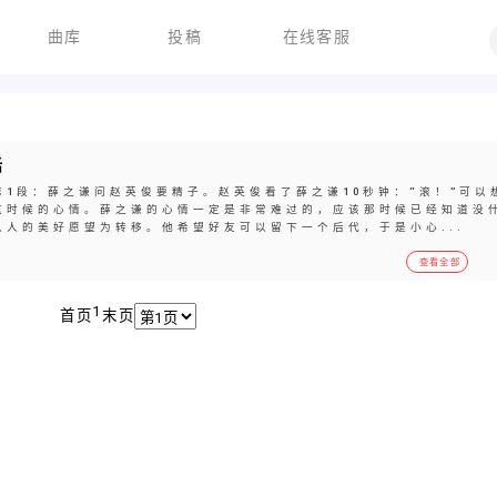
曲库
投稿
在线客服
话
1段：薛之谦问赵英俊要精子。赵英俊看了薛之谦10秒钟：“滚！”可以
这时候的心情。薛之谦的心情一定是非常难过的，应该那时候已经知道没
人的美好愿望为转移。他希望好友可以留下一个后代，于是小心...
查看全部
1
首页
末页