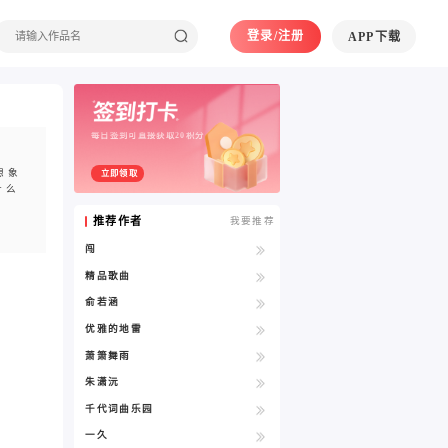
登录/注册
APP下载
每日签到可直接获取20积分
想象
立即领取
什么
推荐作者
我要推荐
闯
精品歌曲
俞若涵
优雅的地雷
萧箫舞雨
朱潇沅
千代词曲乐园
一久