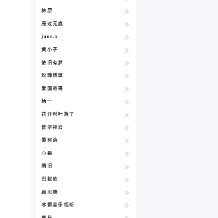
林原
雁过无痕
jane.x
黄小子
依旧有梦
玫瑰锈斑
爱国奇哥
杨一
花开时叶落了
普济祥云
晏冥荫
心果
搁旧
巴拔依
顾思楠
冰颗音乐视听
荒呈