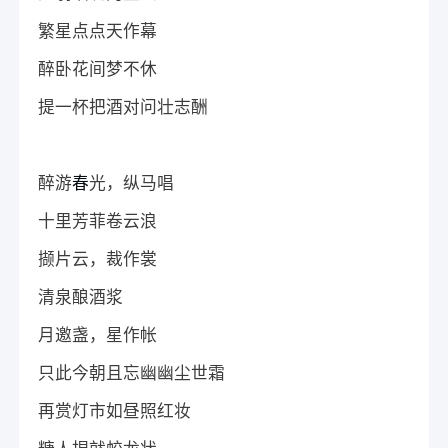
繁星点点天作幕
醉卧花间梦不休
提一杯把酒对问壮志酬
醉游
春
光，纵马唱
十里芳菲卷云浪
撷片云，裁作裳
清泉酿酒浆
月邀盏，星作帐
只此今朝且忘幽幽尘世霜
再赏灯市如昼照红妆