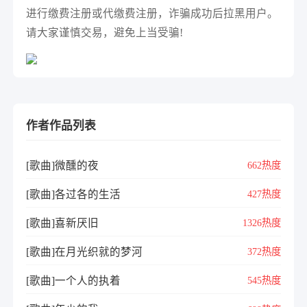
进行缴费注册或代缴费注册，诈骗成功后拉黑用户。
请大家谨慎交易，避免上当受骗!
作者作品列表
[歌曲]微醺的夜
662热度
[歌曲]各过各的生活
427热度
[歌曲]喜新厌旧
1326热度
[歌曲]在月光织就的梦河
372热度
[歌曲]一个人的执着
545热度