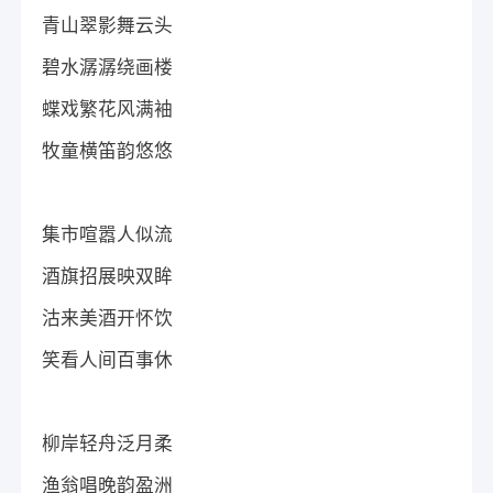
青山翠影舞云头
碧水潺潺绕画楼
蝶戏繁花风满袖
牧童横笛韵悠悠
集市喧嚣人似流
酒旗招展映双眸
沽来美酒开怀饮
笑看人间百事休
柳岸轻舟泛月柔
渔翁唱晚韵盈洲