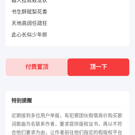
糖人捏就蛟龙状
书生醉赋梨花香
天地高阔任疏狂
此心长似少年郎
付费置顶
顶一下
特别提醒
近期接到多位用户举报，有犯罪团伙假借高价购买歌
词歌曲为名联系作者，要求提供版权证书，再以不符
合他们要求为由，让作者前往他们指定的假版权平台