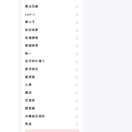
雁过无痕
jane.x
黄小子
依旧有梦
玫瑰锈斑
爱国奇哥
杨一
花开时叶落了
普济祥云
晏冥荫
心果
搁旧
巴拔依
顾思楠
冰颗音乐视听
荒呈