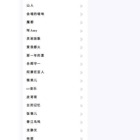
山人
会喵的喵咪
魔都
咩Amy
灵岩放歌
爱我都火
那一年的夏
合辉守一
阿摩尼亚人
微茉儿
cc音乐
皮哥哥
云的记忆
饭墩儿
春江鸟鸣
龙静爻
林原