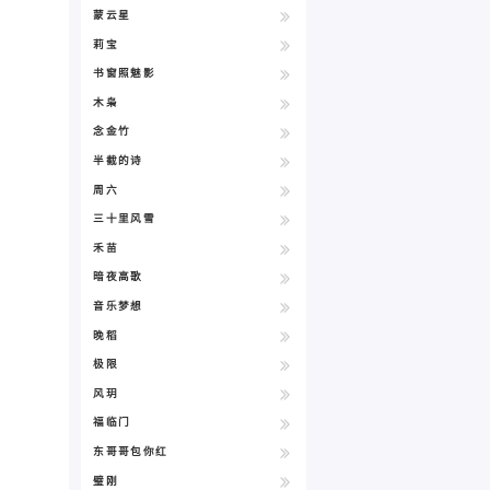
蒙云星
莉宝
书窗照魅影
木枭
念金竹
半截的诗
周六
三十里风雪
禾苗
暗夜高歌
音乐梦想
晚稻
极限
风玥
福临门
东哥哥包你红
璧刚