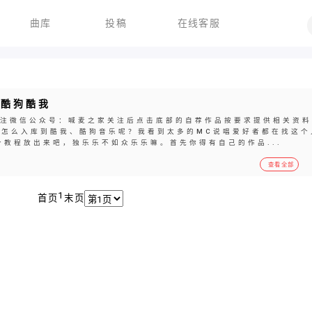
曲库
投稿
在线客服
到酷狗酷我
关注微信公众号：喊麦之家关注后点击底部的自荐作品按要求提供相关资
麦怎么入库到酷我、酷狗音乐呢？我看到太多的MC说唱爱好者都在找这个
教程放出来吧，独乐乐不如众乐乐嘛。首先你得有自己的作品...
查看全部
1
首页
末页