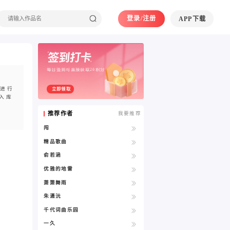
登录/注册
APP下载
每日签到可直接获取20积分
料进行
立即领取
入库
推荐作者
我要推荐
闯
精品歌曲
俞若涵
优雅的地雷
萧箫舞雨
朱潇沅
千代词曲乐园
一久