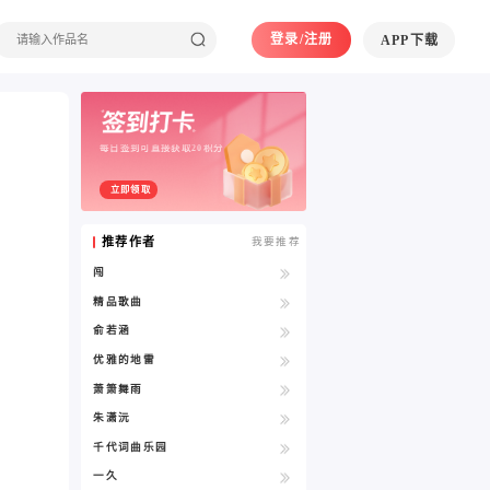
登录/注册
APP下载
每日签到可直接获取20积分
立即领取
推荐作者
我要推荐
闯
精品歌曲
俞若涵
优雅的地雷
萧箫舞雨
朱潇沅
千代词曲乐园
一久