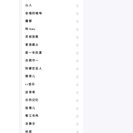
山人
会喵的喵咪
魔都
咩Amy
灵岩放歌
爱我都火
那一年的夏
合辉守一
阿摩尼亚人
微茉儿
cc音乐
皮哥哥
云的记忆
饭墩儿
春江鸟鸣
龙静爻
林原