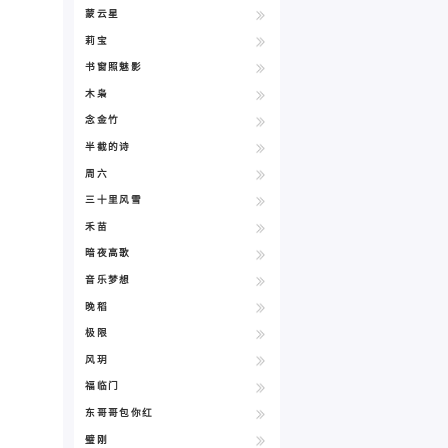
蒙云星
莉宝
书窗照魅影
木枭
念金竹
半截的诗
周六
三十里风雪
禾苗
暗夜高歌
音乐梦想
晚稻
极限
风玥
福临门
东哥哥包你红
璧刚