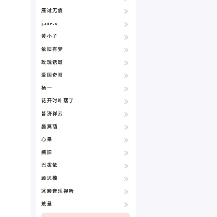
雁过无痕
jane.x
黄小子
依旧有梦
玫瑰锈斑
爱国奇哥
杨一
花开时叶落了
普济祥云
晏冥荫
心果
搁旧
巴拔依
顾思楠
冰颗音乐视听
荒呈