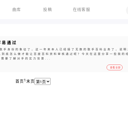
曲库
投稿
在线客服
容易通过
歌手身份的象征了，这一年来本人已经接了无数的歌手百科业务了，说明
么到底怎么做才能让百度百科资料审核通过呢？今天在这里分享一些我的
需要了解对手的实力背景...
查看全部
1
首页
末页