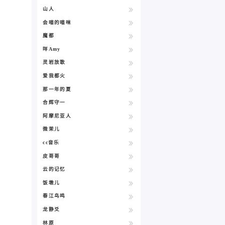
山人
会喵的喵咪
魔都
咩Amy
灵岩放歌
爱我都火
那一年的夏
合辉守一
阿摩尼亚人
微茉儿
cc音乐
皮哥哥
云的记忆
饭墩儿
春江鸟鸣
龙静爻
林原