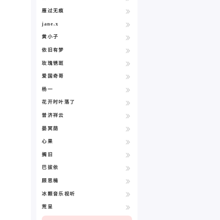
雁过无痕
jane.x
黄小子
依旧有梦
玫瑰锈斑
爱国奇哥
杨一
花开时叶落了
普济祥云
晏冥荫
心果
搁旧
巴拔依
顾思楠
冰颗音乐视听
荒呈