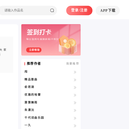
登录/注册
APP下载
每日签到可直接获取20积分
大家
立即领取
经
推荐作者
我要推荐
闯
精品歌曲
俞若涵
优雅的地雷
萧箫舞雨
朱潇沅
千代词曲乐园
一久