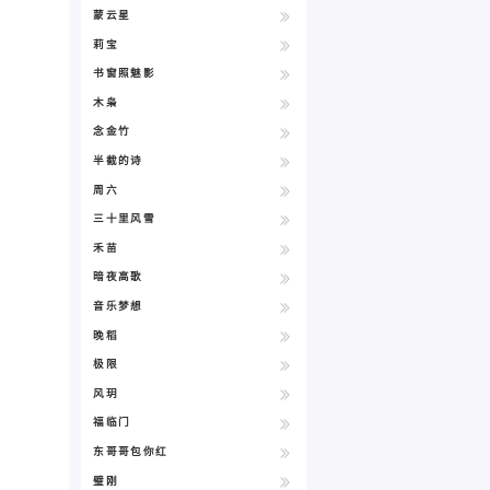
蒙云星
莉宝
书窗照魅影
木枭
念金竹
半截的诗
周六
三十里风雪
禾苗
暗夜高歌
音乐梦想
晚稻
极限
风玥
福临门
东哥哥包你红
璧刚