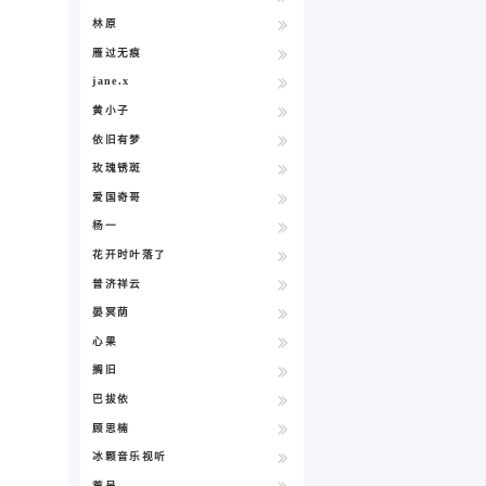
林原
雁过无痕
jane.x
黄小子
依旧有梦
玫瑰锈斑
爱国奇哥
杨一
花开时叶落了
普济祥云
晏冥荫
心果
搁旧
巴拔依
顾思楠
冰颗音乐视听
荒呈