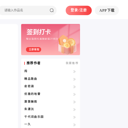
登录/注册
APP下载
每日签到可直接获取20积分
立即领取
推荐作者
我要推荐
闯
精品歌曲
俞若涵
优雅的地雷
萧箫舞雨
朱潇沅
千代词曲乐园
一久