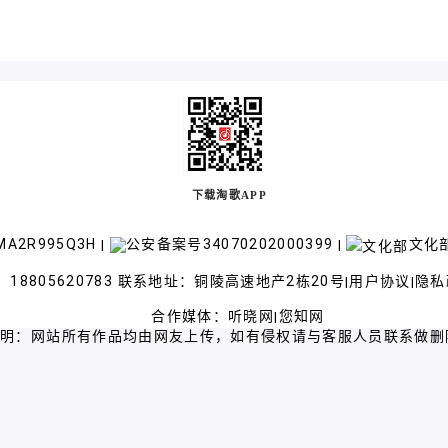
下载淘歌APP
A2R995Q3H
公安备案号34070202000399
文化部
|
|
18805620783 联系地址：铜陵高速地产2栋20号
用户协议
隐私
|
|
合作媒体：
听晓网
您知网
|
声明：网站所有作品均由网友上传，如有侵权请与客服人员联系做删