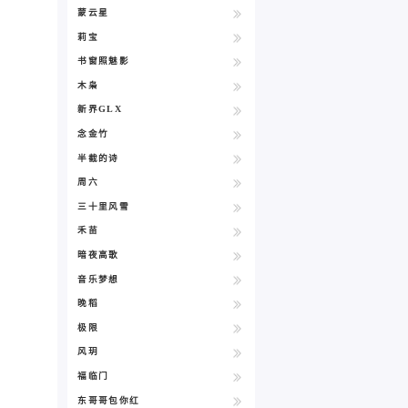
蒙云星
莉宝
书窗照魅影
木枭
新界GLX
念金竹
半截的诗
周六
三十里风雪
禾苗
暗夜高歌
音乐梦想
晚稻
极限
风玥
福临门
东哥哥包你红