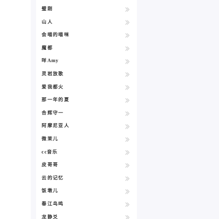
璧刚
山人
会喵的喵咪
魔都
咩Amy
灵岩放歌
爱我都火
那一年的夏
合辉守一
阿摩尼亚人
微茉儿
cc音乐
皮哥哥
云的记忆
饭墩儿
春江鸟鸣
龙静爻