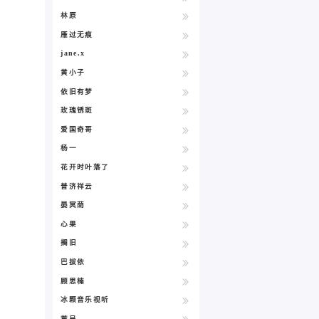
林原
雁过无痕
jane.x
黄小子
依旧有梦
玫瑰锈斑
爱国奇哥
杨一
花开时叶落了
普济祥云
晏冥荫
心果
搁旧
巴拔依
顾思楠
冰颗音乐视听
荒呈