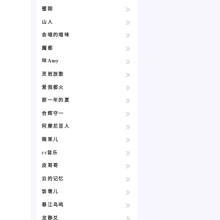
璧刚
山人
会喵的喵咪
魔都
咩Amy
灵岩放歌
爱我都火
那一年的夏
合辉守一
阿摩尼亚人
微茉儿
cc音乐
皮哥哥
云的记忆
饭墩儿
春江鸟鸣
龙静爻