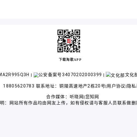
下载淘歌APP
A2R995Q3H
公安备案号34070202000399
文化部
|
|
18805620783 联系地址：铜陵高速地产2栋20号
用户协议
隐私
|
|
合作媒体：
听晓网
您知网
|
声明：网站所有作品均由网友上传，如有侵权请与客服人员联系做删