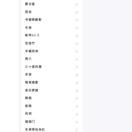
蒙云星
莉宝
书窗照魅影
木枭
新界GLX
念金竹
半截的诗
周六
三十里风雪
禾苗
暗夜高歌
音乐梦想
晚稻
极限
风玥
福临门
东哥哥包你红