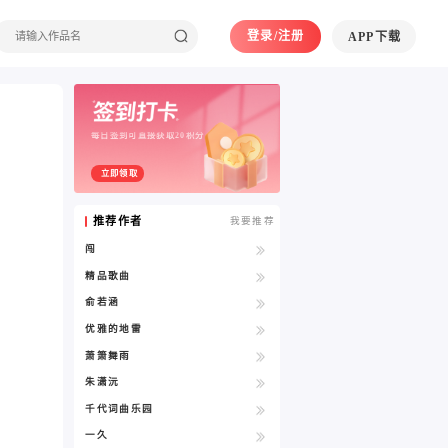
登录/注册
APP下载
每日签到可直接获取20积分
立即领取
推荐作者
我要推荐
闯
精品歌曲
俞若涵
优雅的地雷
萧箫舞雨
朱潇沅
千代词曲乐园
一久