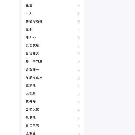
璧刚
山人
会喵的喵咪
魔都
咩Amy
灵岩放歌
爱我都火
那一年的夏
合辉守一
阿摩尼亚人
微茉儿
cc音乐
皮哥哥
云的记忆
饭墩儿
春江鸟鸣
龙静爻