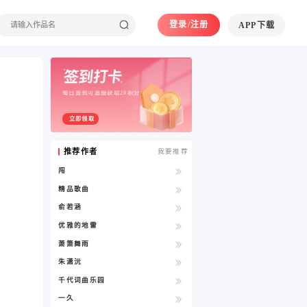
登录/注册
APP下载
每日签到可直接获取20积分
立即领取
推荐作者
我要推荐
闯
精品歌曲
俞若涵
优雅的地雷
萧箫舞雨
朱潇沅
千代词曲乐园
一久