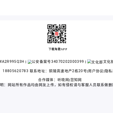
下载淘歌APP
A2R995Q3H
公安备案号34070202000399
文化部
|
|
18805620783 联系地址：铜陵高速地产2栋20号
用户协议
隐私
|
|
合作媒体：
听晓网
您知网
|
声明：网站所有作品均由网友上传，如有侵权请与客服人员联系做删