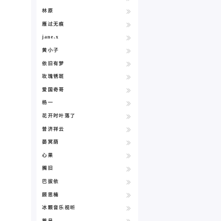
林原
雁过无痕
jane.x
黄小子
依旧有梦
玫瑰锈斑
爱国奇哥
杨一
花开时叶落了
普济祥云
晏冥荫
心果
搁旧
巴拔依
顾思楠
冰颗音乐视听
荒呈