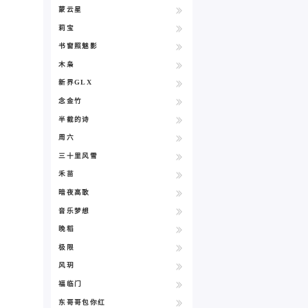
蒙云星
莉宝
书窗照魅影
木枭
新界GLX
念金竹
半截的诗
周六
三十里风雪
禾苗
暗夜高歌
音乐梦想
晚稻
极限
风玥
福临门
东哥哥包你红