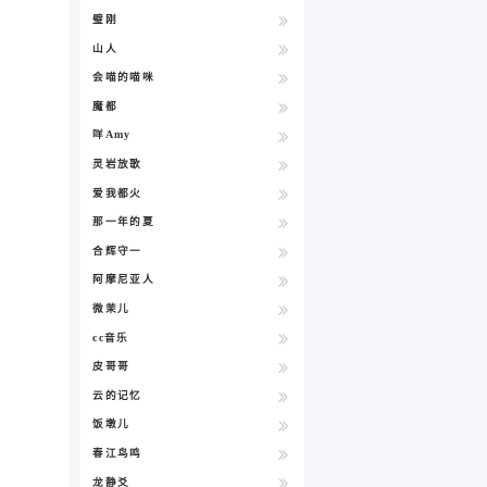
璧刚
山人
会喵的喵咪
魔都
咩Amy
灵岩放歌
爱我都火
那一年的夏
合辉守一
阿摩尼亚人
微茉儿
cc音乐
皮哥哥
云的记忆
饭墩儿
春江鸟鸣
龙静爻