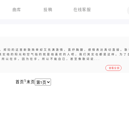
曲库
投稿
在线客服
，郑钧的这首新歌简单却又充满激情，直抒胸臆，感情表达真切直接。歌
，其实他的阳光和空气指的就是他喜欢的人吧，我们其实也都是这样。为了
所以在乎，因为在乎，所以不能自已，甚至像歌词说...
查看全部
1
首页
末页