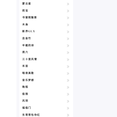
蒙云星
莉宝
书窗照魅影
木枭
新界GLX
念金竹
半截的诗
周六
三十里风雪
禾苗
暗夜高歌
音乐梦想
晚稻
极限
风玥
福临门
东哥哥包你红