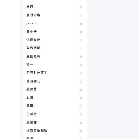
林原
雁过无痕
jane.x
黄小子
依旧有梦
玫瑰锈斑
爱国奇哥
杨一
花开时叶落了
普济祥云
晏冥荫
心果
搁旧
巴拔依
顾思楠
冰颗音乐视听
荒呈