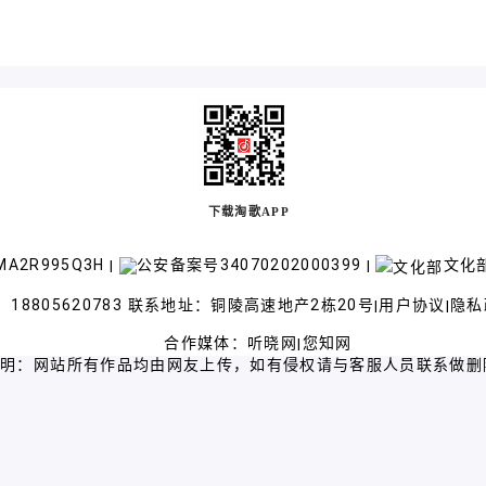
下载淘歌APP
A2R995Q3H
公安备案号34070202000399
文化部
|
|
18805620783 联系地址：铜陵高速地产2栋20号
用户协议
隐私
|
|
合作媒体：
听晓网
您知网
|
声明：网站所有作品均由网友上传，如有侵权请与客服人员联系做删