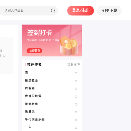
登录/注册
APP下载
每日签到可直接获取20积分
词
立即领取
自己
推荐作者
我要推荐
闯
精品歌曲
俞若涵
优雅的地雷
萧箫舞雨
朱潇沅
千代词曲乐园
一久