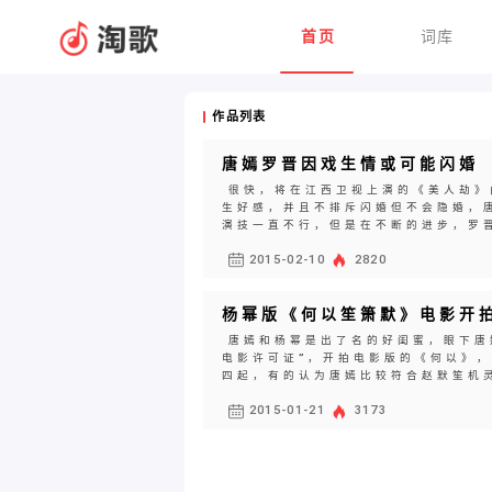
首页
词库
作品列表
唐嫣罗晋因戏生情或可能闪婚
很快，将在江西卫视上演的《美人劫》
生好感，并且不排斥闪婚但不会隐婚，
演技一直不行，但是在不断的进步，罗晋
2015-02-10
2820
杨幂版《何以笙箫默》电影开
唐嫣和杨幂是出了名的好闺蜜，眼下唐
电影许可证”，开拍电影版的《何以》
四起，有的认为唐嫣比较符合赵默笙机灵
2015-01-21
3173