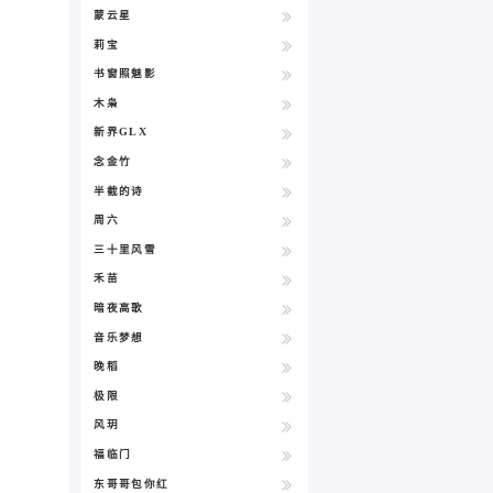
蒙云星
莉宝
书窗照魅影
木枭
新界GLX
念金竹
半截的诗
周六
三十里风雪
禾苗
暗夜高歌
音乐梦想
晚稻
极限
风玥
福临门
东哥哥包你红