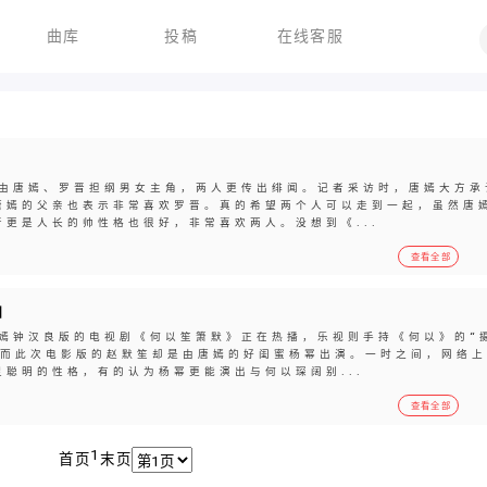
曲库
投稿
在线客服
由唐嫣、罗晋担纲男女主角，两人更传出绯闻。记者采访时，唐嫣大方承
唐嫣的父亲也表示非常喜欢罗晋。真的希望两个人可以走到一起，虽然唐
更是人长的帅性格也很好，非常喜欢两人。没想到《...
查看全部
拍
嫣钟汉良版的电视剧《何以笙箫默》正在热播，乐视则手持《何以》的“
，而此次电影版的赵默笙却是由唐嫣的好闺蜜杨幂出演。一时之间，网络上
聪明的性格，有的认为杨幂更能演出与何以琛阔别...
查看全部
1
首页
末页