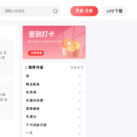
登录/注册
APP下载
每日签到可直接获取20积分
认互
立即领取
嫣的
推荐作者
我要推荐
闯
精品歌曲
俞若涵
摄制
流言
优雅的地雷
萧箫舞雨
朱潇沅
千代词曲乐园
一久