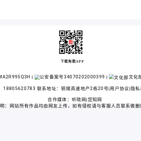
下载淘歌APP
A2R995Q3H
公安备案号34070202000399
文化部
|
|
18805620783 联系地址：铜陵高速地产2栋20号
用户协议
隐私
|
|
合作媒体：
听晓网
您知网
|
声明：网站所有作品均由网友上传，如有侵权请与客服人员联系做删