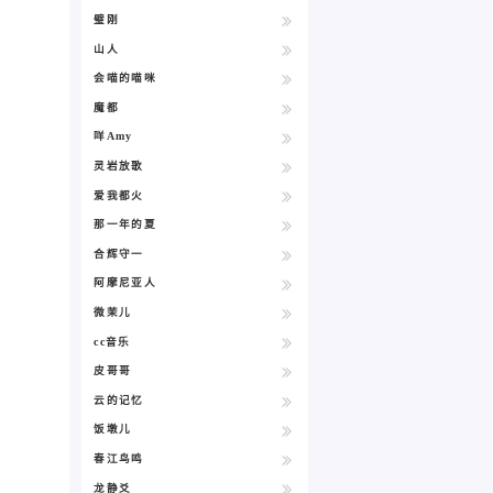
璧刚
山人
会喵的喵咪
魔都
咩Amy
灵岩放歌
爱我都火
那一年的夏
合辉守一
阿摩尼亚人
微茉儿
cc音乐
皮哥哥
云的记忆
饭墩儿
春江鸟鸣
龙静爻