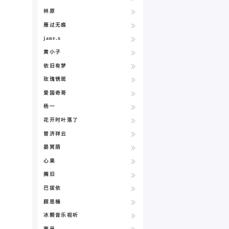
林原
雁过无痕
jane.x
黄小子
依旧有梦
玫瑰锈斑
爱国奇哥
杨一
花开时叶落了
普济祥云
晏冥荫
心果
搁旧
巴拔依
顾思楠
冰颗音乐视听
荒呈