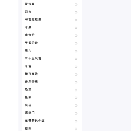
蒙云星
莉宝
书窗照魅影
木枭
念金竹
半截的诗
周六
三十里风雪
禾苗
暗夜高歌
音乐梦想
晚稻
极限
风玥
福临门
东哥哥包你红
璧刚