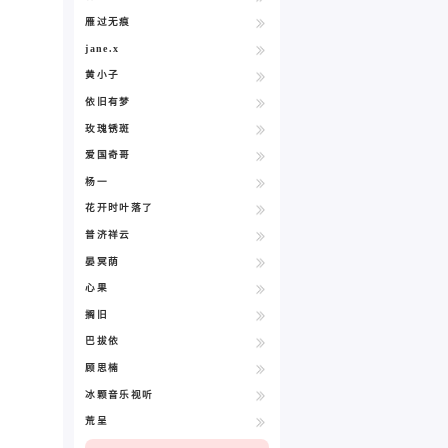
雁过无痕
jane.x
黄小子
依旧有梦
玫瑰锈斑
爱国奇哥
杨一
花开时叶落了
普济祥云
晏冥荫
心果
搁旧
巴拔依
顾思楠
冰颗音乐视听
荒呈