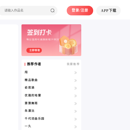
登录/注册
APP下载
每日签到可直接获取20积分
立即领取
推荐作者
我要推荐
闯
精品歌曲
俞若涵
优雅的地雷
萧箫舞雨
朱潇沅
千代词曲乐园
一久