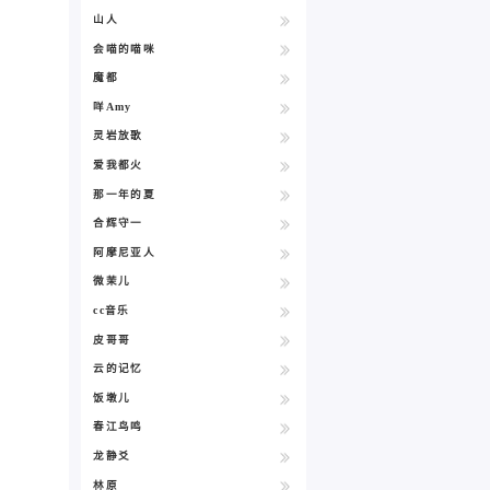
山人
会喵的喵咪
魔都
咩Amy
灵岩放歌
爱我都火
那一年的夏
合辉守一
阿摩尼亚人
微茉儿
cc音乐
皮哥哥
云的记忆
饭墩儿
春江鸟鸣
龙静爻
林原