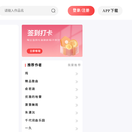
登录/注册
APP下载
每日签到可直接获取20积分
立即领取
推荐作者
我要推荐
闯
精品歌曲
俞若涵
优雅的地雷
萧箫舞雨
朱潇沅
千代词曲乐园
一久