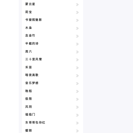
蒙云星
莉宝
书窗照魅影
木枭
念金竹
半截的诗
周六
三十里风雪
禾苗
暗夜高歌
音乐梦想
晚稻
极限
风玥
福临门
东哥哥包你红
璧刚