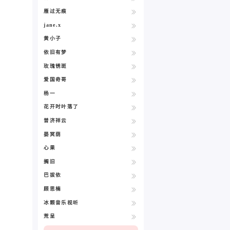
雁过无痕
jane.x
黄小子
依旧有梦
玫瑰锈斑
爱国奇哥
杨一
花开时叶落了
普济祥云
晏冥荫
心果
搁旧
巴拔依
顾思楠
冰颗音乐视听
荒呈