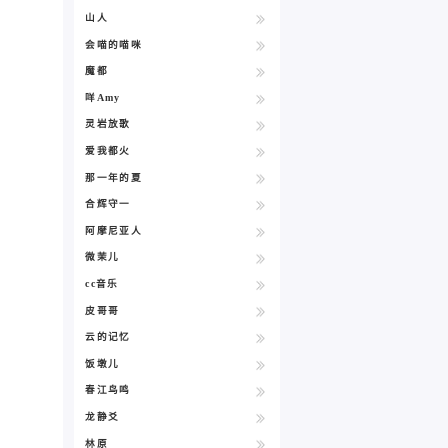
山人
会喵的喵咪
魔都
咩Amy
灵岩放歌
爱我都火
那一年的夏
合辉守一
阿摩尼亚人
微茉儿
cc音乐
皮哥哥
云的记忆
饭墩儿
春江鸟鸣
龙静爻
林原