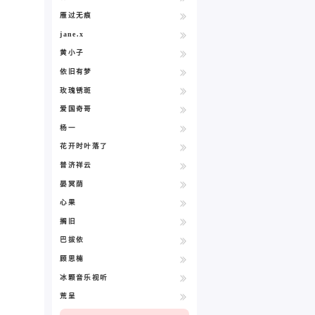
雁过无痕
jane.x
黄小子
依旧有梦
玫瑰锈斑
爱国奇哥
杨一
花开时叶落了
普济祥云
晏冥荫
心果
搁旧
巴拔依
顾思楠
冰颗音乐视听
荒呈