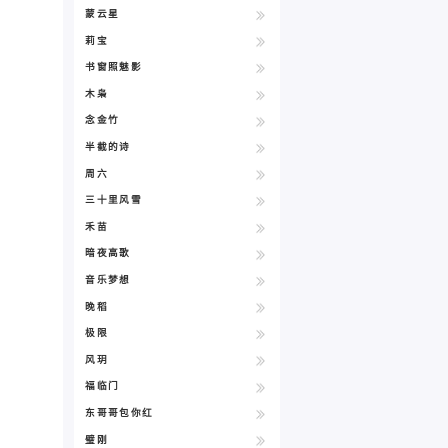
蒙云星
莉宝
书窗照魅影
木枭
念金竹
半截的诗
周六
三十里风雪
禾苗
暗夜高歌
音乐梦想
晚稻
极限
风玥
福临门
东哥哥包你红
璧刚