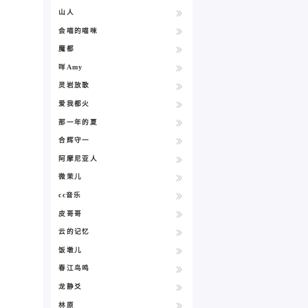
山人
会喵的喵咪
魔都
咩Amy
灵岩放歌
爱我都火
那一年的夏
合辉守一
阿摩尼亚人
微茉儿
cc音乐
皮哥哥
云的记忆
饭墩儿
春江鸟鸣
龙静爻
林原