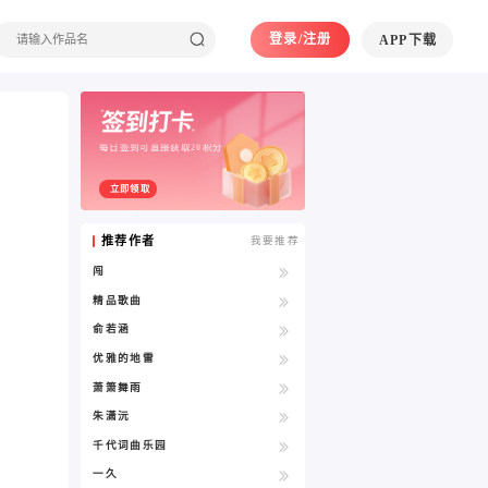
登录/注册
APP下载
每日签到可直接获取20积分
立即领取
推荐作者
我要推荐
闯
精品歌曲
俞若涵
优雅的地雷
萧箫舞雨
朱潇沅
千代词曲乐园
一久