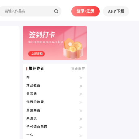
登录/注册
APP下载
每日签到可直接获取20积分
立即领取
推荐作者
我要推荐
闯
精品歌曲
俞若涵
优雅的地雷
萧箫舞雨
朱潇沅
千代词曲乐园
一久