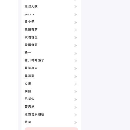
雁过无痕
jane.x
黄小子
依旧有梦
玫瑰锈斑
爱国奇哥
杨一
花开时叶落了
普济祥云
晏冥荫
心果
搁旧
巴拔依
顾思楠
冰颗音乐视听
荒呈