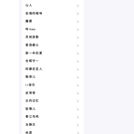
山人
会喵的喵咪
魔都
咩Amy
灵岩放歌
爱我都火
那一年的夏
合辉守一
阿摩尼亚人
微茉儿
cc音乐
皮哥哥
云的记忆
饭墩儿
春江鸟鸣
龙静爻
林原