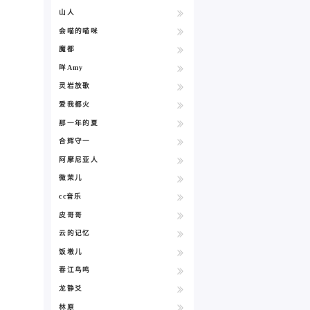
山人
会喵的喵咪
魔都
咩Amy
灵岩放歌
爱我都火
那一年的夏
合辉守一
阿摩尼亚人
微茉儿
cc音乐
皮哥哥
云的记忆
饭墩儿
春江鸟鸣
龙静爻
林原