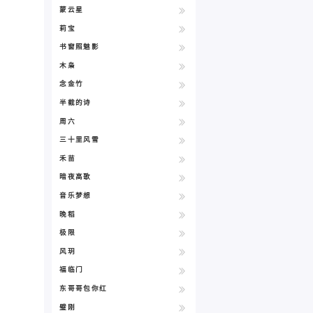
蒙云星
莉宝
书窗照魅影
木枭
念金竹
半截的诗
周六
三十里风雪
禾苗
暗夜高歌
音乐梦想
晚稻
极限
风玥
福临门
东哥哥包你红
璧刚