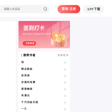
登录/注册
APP下载
每日签到可直接获取20积分
立即领取
推荐作者
我要推荐
闯
精品歌曲
俞若涵
优雅的地雷
萧箫舞雨
朱潇沅
千代词曲乐园
一久