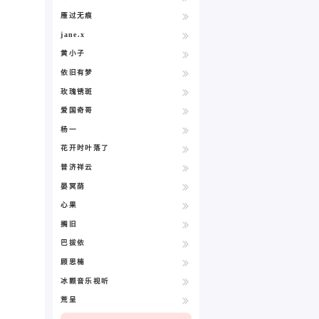
雁过无痕
jane.x
黄小子
依旧有梦
玫瑰锈斑
爱国奇哥
杨一
花开时叶落了
普济祥云
晏冥荫
心果
搁旧
巴拔依
顾思楠
冰颗音乐视听
荒呈