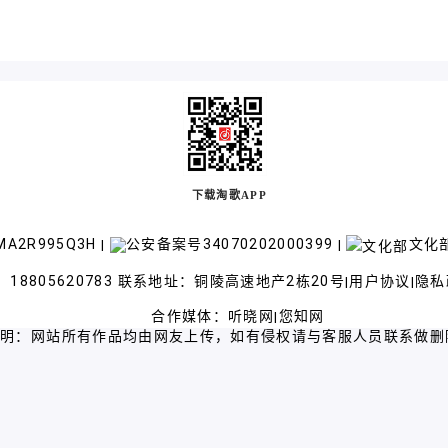
下载淘歌APP
A2R995Q3H
公安备案号34070202000399
文化部
|
|
18805620783 联系地址：铜陵高速地产2栋20号
用户协议
隐私
|
|
合作媒体：
听晓网
您知网
|
声明：网站所有作品均由网友上传，如有侵权请与客服人员联系做删