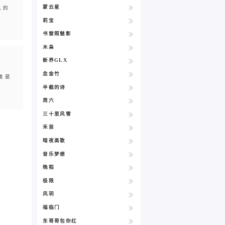
蒙云星
己的
莉宝
书窗照魅影
木枭
新界GLX
特
念金竹
者是
半截的诗
周六
三十里风雪
禾苗
暗夜高歌
音乐梦想
晚稻
极限
风玥
福临门
东哥哥包你红