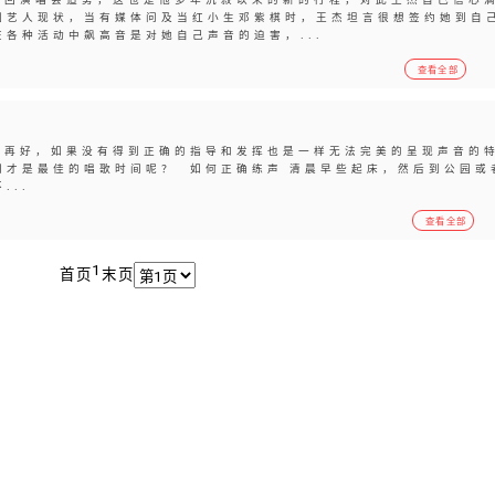
圈艺人现状，当有媒体问及当红小生邓紫棋时，王杰坦言很想签约她到自
各种活动中飙高音是对她自己声音的迫害，...
查看全部
再好，如果没有得到正确的指导和发挥也是一样无法完美的呈现声音的
间才是最佳的唱歌时间呢？ 如何正确练声 清晨早些起床，然后到公园或
...
查看全部
1
首页
末页