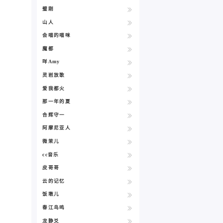
璧刚
山人
会喵的喵咪
魔都
咩Amy
灵岩放歌
爱我都火
那一年的夏
合辉守一
阿摩尼亚人
微茉儿
cc音乐
皮哥哥
云的记忆
饭墩儿
春江鸟鸣
龙静爻