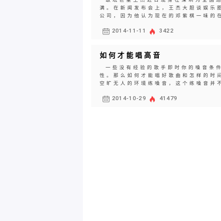
满。在新闻发布会上，王杰大胆谈娱乐
公司，因为他认为现在的邓紫棋一味的在
2014-11-11
3422
如何才能唱高音
一些没有经验的歌手即时你的嗓音条件
性。那么如何才能唱好歌曲和怎样的时
空旷无人的环境练嗓音，这个练嗓音并不
2014-10-29
41479