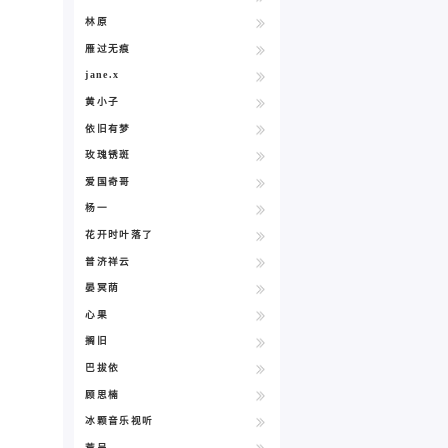
林原
雁过无痕
jane.x
黄小子
依旧有梦
玫瑰锈斑
爱国奇哥
杨一
花开时叶落了
普济祥云
晏冥荫
心果
搁旧
巴拔依
顾思楠
冰颗音乐视听
荒呈