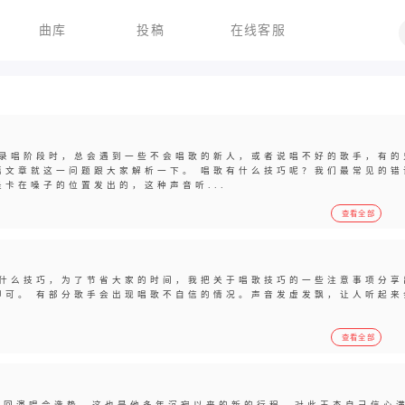
曲库
投稿
在线客服
录唱阶段时，总会遇到一些不会唱歌的新人，或者说唱不好的歌手，有的
篇文章就这一问题跟大家解析一下。 唱歌有什么技巧呢？我们最常见的错
卡在嗓子的位置发出的，这种声音听...
查看全部
什么技巧，为了节省大家的时间，我把关于唱歌技巧的一些注意事项分享
即可。 有部分歌手会出现唱歌不自信的情况。声音发虚发飘，让人听起来
查看全部
回演唱会造势，这也是他多年沉寂以来的新的行程，对此王杰自己信心