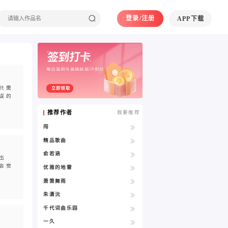
登录/注册
APP下载
每日签到可直接获取20积分
只需
立即领取
误的
推荐作者
我要推荐
闯
精品歌曲
俞若涵
出
会觉
优雅的地雷
萧箫舞雨
朱潇沅
千代词曲乐园
一久
满