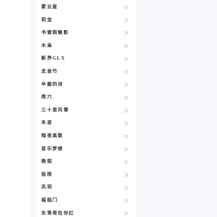
蒙云星
莉宝
书窗照魅影
木枭
新界GLX
念金竹
半截的诗
周六
三十里风雪
禾苗
暗夜高歌
音乐梦想
晚稻
极限
风玥
福临门
东哥哥包你红