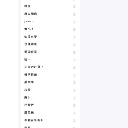
林原
雁过无痕
jane.x
黄小子
依旧有梦
玫瑰锈斑
爱国奇哥
杨一
花开时叶落了
普济祥云
晏冥荫
心果
搁旧
巴拔依
顾思楠
冰颗音乐视听
荒呈