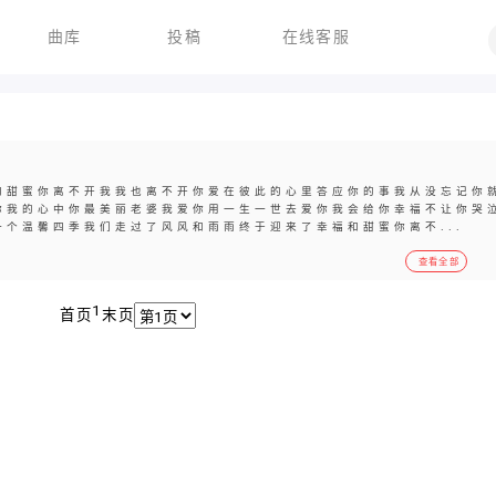
曲库
投稿
在线客服
和甜蜜你离不开我我也离不开你爱在彼此的心里答应你的事我从没忘记你
你我的心中你最美丽老婆我爱你用一生一世去爱你我会给你幸福不让你哭
个温馨四季我们走过了风风和雨雨终于迎来了幸福和甜蜜你离不...
查看全部
1
首页
末页