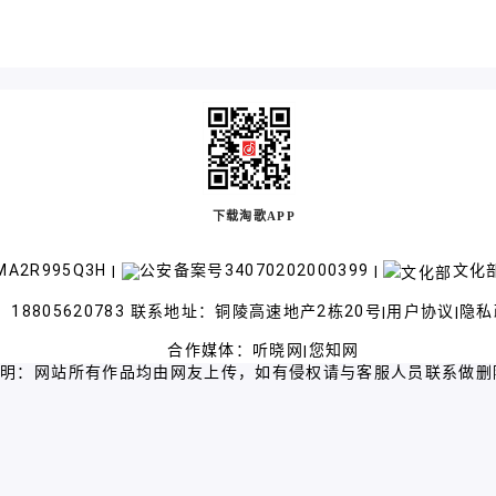
下载淘歌APP
A2R995Q3H
公安备案号34070202000399
文化部
|
|
18805620783 联系地址：铜陵高速地产2栋20号
用户协议
隐私
|
|
合作媒体：
听晓网
您知网
|
声明：网站所有作品均由网友上传，如有侵权请与客服人员联系做删