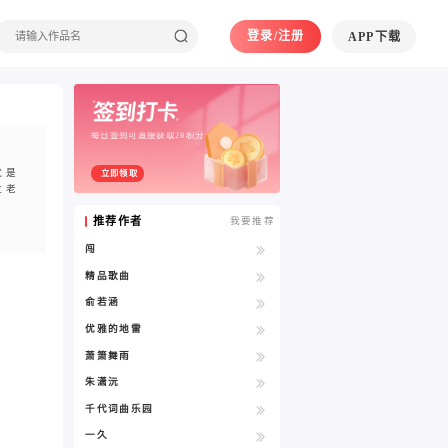
登录/注册
APP下载
每日签到可直接获取20积分
就是
立即领取
泣老
推荐作者
我要推荐
闯
精品歌曲
俞若涵
优雅的地雷
萧箫舞雨
朱潇沅
千代词曲乐园
一久