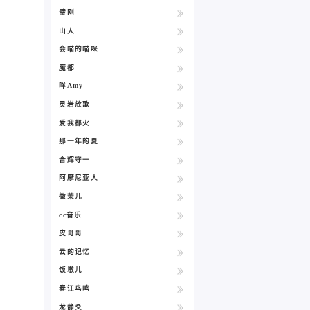
璧刚
山人
会喵的喵咪
魔都
咩Amy
灵岩放歌
爱我都火
那一年的夏
合辉守一
阿摩尼亚人
微茉儿
cc音乐
皮哥哥
云的记忆
饭墩儿
春江鸟鸣
龙静爻