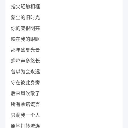
指尖轻触相框
蒙尘的旧时光
你的笑很明亮
映在我的眼眶
那年盛夏光景
蝉鸣声多悠长
曾以为会永远
守在彼此身旁
后来风吹散了
所有承诺谎言
只剩我一个人
原地打转流连