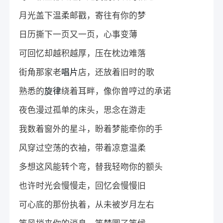
月光盖下温柔邮戳，寄往有你的梦
日历撕下一页又一页，心事变薄
可回忆却越积越厚，压在枕边难落
街角那家老
唱片
店，还放着旧时的歌
熟悉的
旋律
绕着耳畔，像你曾哼过的承诺
夜色漫过孤单的床头，思念在游走
我数着窗外的星斗，盼着梦能牵你的手
风穿过空荡的衣袖，带着凉意温柔
多想这风能转个弯，替我轻吻你的额头
也许时光会慢慢走，回忆会慢慢旧
可心底的那份执着，从未被岁月左右