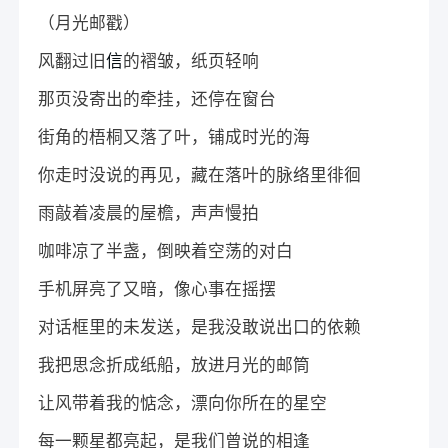
（月光邮戳）
风翻过旧
信
的褶皱，纸页轻响
那页没寄出的牵挂，还停在窗台
街角的梧桐又落了叶，铺成时光的海
你走时没说的再见，藏在落叶的脉络里徘徊
雨敲着凌晨的屋檐，声声慢拍
咖啡凉了半盏，倒映着空荡的对白
手机屏亮了又暗，像心事在摇摆
对话框里的未发送，是我没敢说出口的依赖
我把思念折成纸船，放进月光的邮筒
让风带着我的惦念，漂向你所在的星空
每一颗星都亮起，是我们曾说的相逢