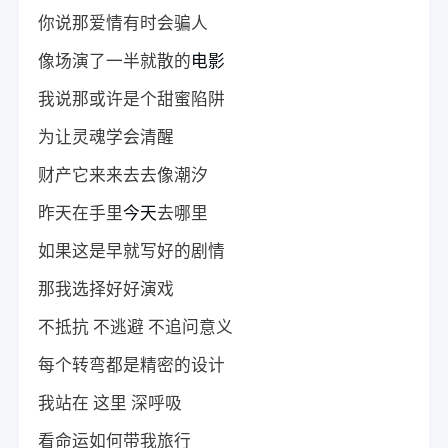
你说那爱情有时会骗人
像场演了一半就散的
电影
我说那或许是个甜蜜陷阱
为让灵魂学会清醒
财产它来来去去像潮汐
昨天在手里
今天
去哪里
如果这是早就写好的剧情
那我选择好好演戏
不抵抗 不逃避 不追问意义
每个转弯都是精密的设计
我站在 这里 深呼吸
看命运如何带我旅行