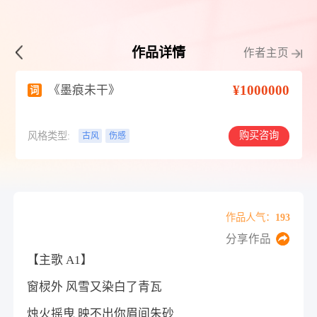
作品详情
作者主页
¥1000000
《墨痕未干》
词
购买咨询
风格类型:
古风
伤感
作品人气：193
分享作品
【主歌 A1】
窗棂外 风雪又染白了青瓦
烛火摇曳 映不出你眉间朱砂