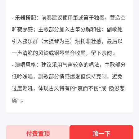
- 乐器搭配：前奏建议使用箫或笛子独奏，营造空
旷寂寥感；主歌部分加入古筝分解和弦；副歌处
引入弦乐群（大提琴为主）烘托悲壮感，最后以
一声清脆的风铃或钢琴单音收尾，留下余韵 。
- 演唱风格：建议采用气声较多的唱法，主歌部分
低吟浅唱，副歌部分情感爆发但保持克制，避免
过度嘶吼，体现古风特有的“哀而不伤”或“隐忍悲
痛” 。
付费置顶
顶一下