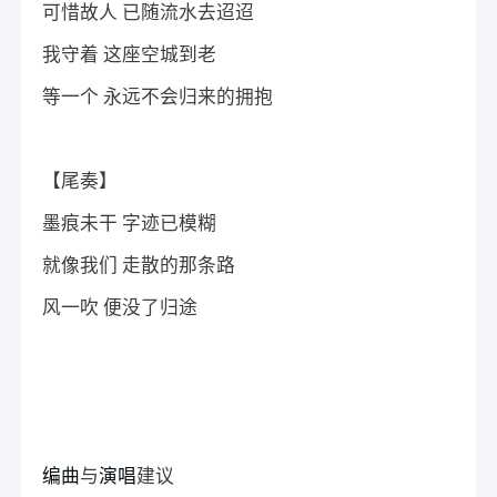
可惜故人 已随流水去迢迢
我守着 这座空城到老
等一个 永远不会归来的拥抱
【尾奏】
墨痕未干 字迹已模糊
就像我们 走散的那条路
风一吹 便没了归途
编曲
与
演唱
建议