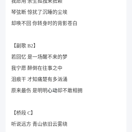
我愿用 余生孤独来抵赖
琴弦断 惊扰了沉睡的尘埃
却唤不回 你转身时的背影苍白
【副歌 B2】
若回忆 是一场醒不来的梦
我宁愿 醉倒在往事之中
泪痕干 才知痛楚有多汹涌
原来最伤 是明明
心动
却不敢相拥
【桥段 C】
听说远方 青山依旧云雾绕