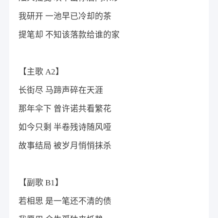
我研开 一池早已冷却的茶
提笔却 不知该落款给谁的家
【主歌 A2】
长街尽 马蹄声碎在天涯
那年伞下 曾许诺共看繁花
如今只剩 半卷残诗随风哑
故事结局 被岁月悄悄抹杀
【副歌 B1】
若相思 是一笔还不清的债