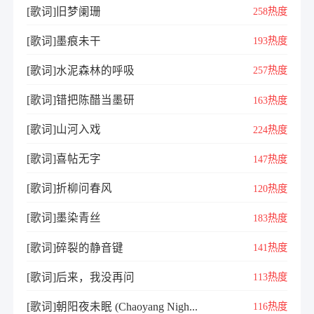
[歌词]旧梦阑珊
258热度
[歌词]墨痕未干
193热度
[歌词]水泥森林的呼吸
257热度
[歌词]错把陈醋当墨研
163热度
[歌词]山河入戏
224热度
[歌词]喜帖无字
147热度
[歌词]折柳问春风
120热度
[歌词]墨染青丝
183热度
[歌词]碎裂的静音键
141热度
[歌词]后来，我没再问
113热度
[歌词]朝阳夜未眠 (Chaoyang Nigh...
116热度