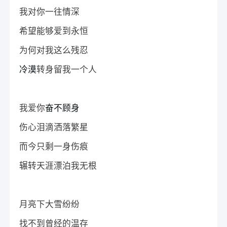
我对你一往情深
希望能够爱到永恒
为何对我这么残忍
冷漠
转身留我一个人
我爱你
奋不顾身
伤心泪滴洒落繁星
而今只剩一身伤痕
辗转天涯漂泊我无根
月亮下大雪纷纷
找不到曾经的温存