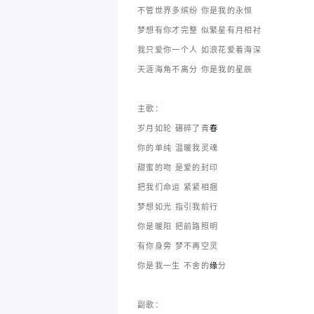
不管世界多缤纷 你是我的永恒
梦想有你才完整 似繁星有月相衬
我只爱你一个人 如浪花爱着海深
天涯海角不离分 你是我的星辰
主歌：
岁月如轮 碾碎了青
春
你的单纯 温暖我灵魂
甜蜜的吻 是爱的封印
把我们命运 紧紧相捆
梦想如光 指引我前行
你是暖阳 把前路照明
有你身旁 梦不再空灵
你是我一生 不舍的
缘
分
副歌：