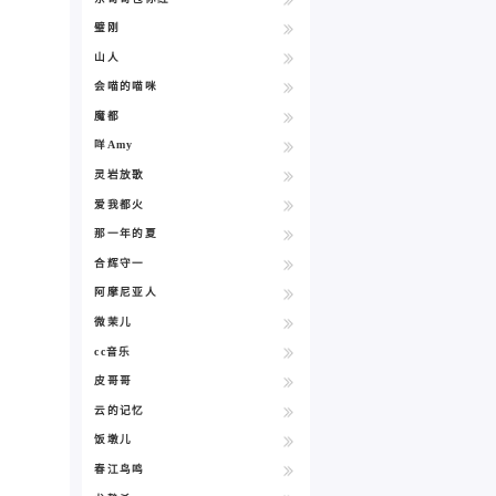
璧刚
山人
会喵的喵咪
魔都
咩Amy
灵岩放歌
爱我都火
那一年的夏
合辉守一
阿摩尼亚人
微茉儿
cc音乐
皮哥哥
云的记忆
饭墩儿
春江鸟鸣