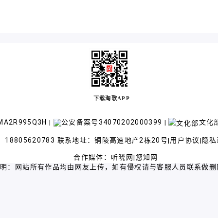
下载淘歌APP
A2R995Q3H
公安备案号34070202000399
文化部
|
|
18805620783 联系地址：铜陵高速地产2栋20号
用户协议
隐私
|
|
合作媒体：
听晓网
您知网
|
声明：网站所有作品均由网友上传，如有侵权请与客服人员联系做删