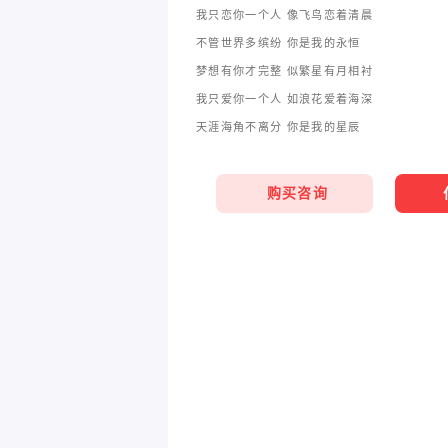
我只恋你一个人 像飞鸟恋着清晨
不管世界多缤纷 你是我的永恒
梦想有你才完整 似繁星有月相衬
我只爱你一个人 如浪花爱着海深
天涯海角不离分 你是我的星辰
购买咨询