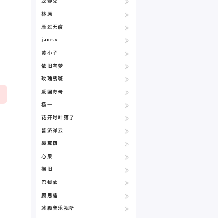
龙静爻
林原
雁过无痕
jane.x
黄小子
依旧有梦
玫瑰锈斑
爱国奇哥
杨一
花开时叶落了
普济祥云
晏冥荫
心果
搁旧
巴拔依
顾思楠
冰颗音乐视听