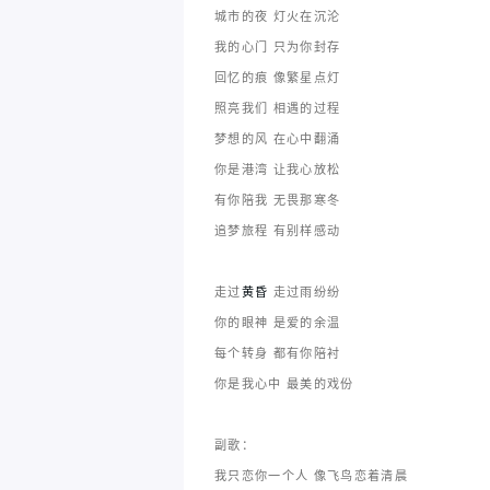
城市的夜 灯火在沉沦
我的心门 只为你封存
回忆的痕 像繁星点灯
照亮我们 相遇的过程
梦想的风 在心中翻涌
你是港湾 让我心放松
有你陪我 无畏那寒冬
追梦旅程 有别样感动
走过
黄昏
走过雨纷纷
你的眼神 是爱的余温
每个转身 都有你陪衬
你是我心中 最美的戏份
副歌：
我只恋你一个人 像飞鸟恋着清晨