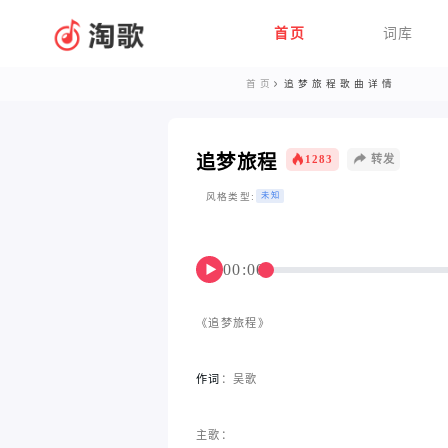
首页
词库
首页
追梦旅程歌曲详情
追梦旅程
1283
转发
风格类型:
未知
00:00
▶
《追梦旅程》
作词
：吴歌
主歌：