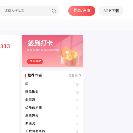
登录/注册
APP下载
333
每日签到可直接获取20积分
立即领取
推荐作者
我要推荐
闯
精品歌曲
俞若涵
优雅的地雷
萧箫舞雨
朱潇沅
千代词曲乐园