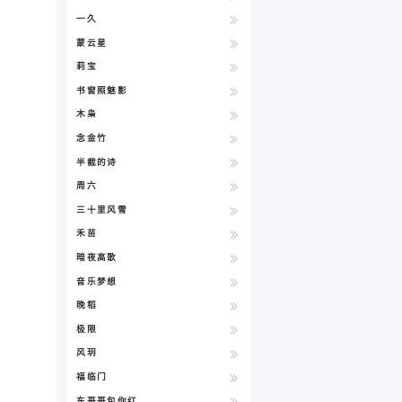
一久
蒙云星
莉宝
书窗照魅影
木枭
念金竹
半截的诗
周六
三十里风雪
禾苗
暗夜高歌
音乐梦想
晚稻
极限
风玥
福临门
东哥哥包你红