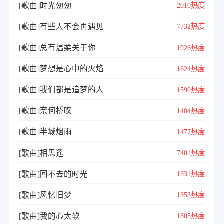
[歌曲]时光匆匆
2010热度
[歌曲]有些人不会再遇见
7732热度
[歌曲]总有温柔关于你
1926热度
[歌曲]梦想是心中的火焰
1624热度
[歌曲]我们都是追梦的人
1590热度
[歌曲]奈何桥叹
1404热度
[歌曲]半城烟雨
1477热度
[歌曲]相思遥
7401热度
[歌曲]回不去的时光
1331热度
[歌曲]风忆旧梦
1353热度
[歌曲]我的心太软
1305热度