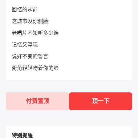
回忆的从前
这城市没你侧脸
老
唱片
不知听多少遍
记忆又浮现
说好不变的誓言
街角轻轻吻着你的脸
付费置顶
顶一下
特别提醒