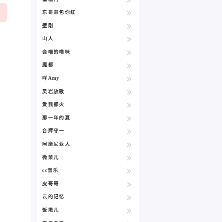
东哥哥包你红
璧刚
山人
会喵的喵咪
魔都
咩Amy
灵岩放歌
爱我都火
那一年的夏
合辉守一
阿摩尼亚人
微茉儿
cc音乐
皮哥哥
云的记忆
饭墩儿