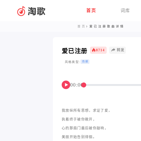
首页
词库
首页
爱已注册歌曲详情
爱已注册
8714
转发
风格类型:
伤感
00:00
▶
我放纵所有思想，求证了爱，
执着终于被你敞开，
心的那扇门最后被你敲响，
美丽开始告别徘徊。