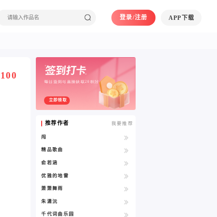
登录/注册
APP下载
100
每日签到可直接获取20积分
立即领取
推荐作者
我要推荐
闯
精品歌曲
俞若涵
优雅的地雷
萧箫舞雨
朱潇沅
千代词曲乐园