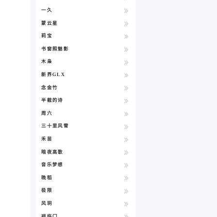
一久
蒙云星
莉宝
书窗照魅影
木枭
新界GLX
念金竹
半截的诗
周六
三十里风雪
禾苗
暗夜高歌
音乐梦想
晚稻
极限
风玥
福临门