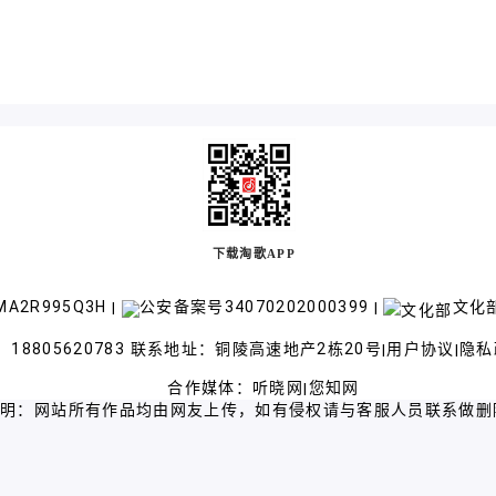
下载淘歌APP
A2R995Q3H
公安备案号34070202000399
文化部
|
|
18805620783 联系地址：铜陵高速地产2栋20号
用户协议
隐私
|
|
合作媒体：
听晓网
您知网
|
声明：网站所有作品均由网友上传，如有侵权请与客服人员联系做删