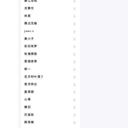
春江鸟鸣
龙静爻
林原
雁过无痕
jane.x
黄小子
依旧有梦
玫瑰锈斑
爱国奇哥
杨一
花开时叶落了
普济祥云
晏冥荫
心果
搁旧
巴拔依
顾思楠