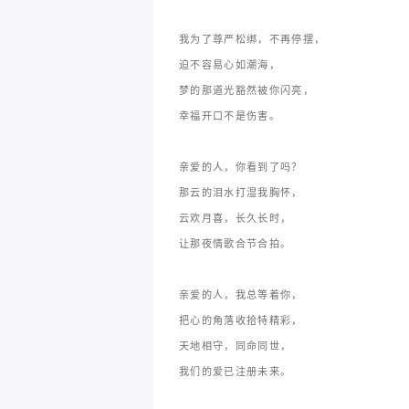
我为了尊严松绑，不再停摆，
迫不容易心如潮海，
梦的那道光豁然被你闪亮，
幸福开口不是伤害。
亲爱的人，你看到了吗？
那云的泪水打湿我胸怀，
云欢月喜，长久长时，
让那夜情歌合节合拍。
亲爱的人，我总等着你，
把心的角落收拾特精彩，
天地相守，同命同世，
我们的爱已注册未来。