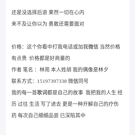
还是没选择后退 果然一切在心内
来不及让你以为 勇敢还需要面对
价格：这个你看中打我电话或加我
微信
当然价格
有点贵 价格都是好商量的
作者 笔名 ：林苑 本人姓胡 我的偶像是林夕
联系方式：15197397338 微
信
同号
我的每一首
歌词
都是自己的故事 我把我的人生 经
历 过往 生活 写了进去 更是一种开解自己的疗伤
药 每次自己细细品尝 已深陷其中